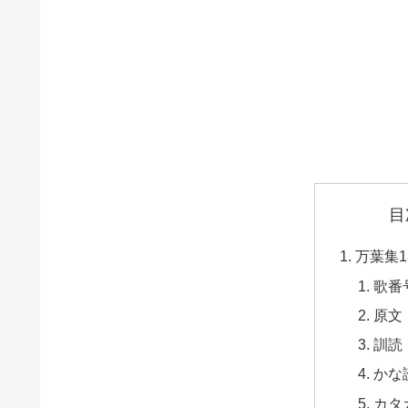
目
万葉集1
歌番
原文
訓読
かな
カタ