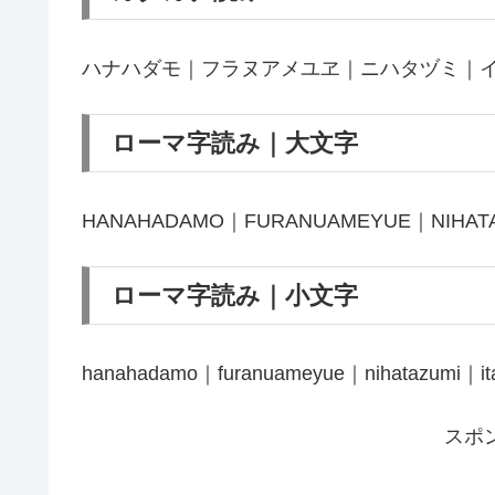
ハナハダモ｜フラヌアメユヱ｜ニハタヅミ｜
ローマ字読み｜大文字
HANAHADAMO｜FURANUAMEYUE｜NIHATA
ローマ字読み｜小文字
hanahadamo｜furanuameyue｜nihatazumi｜ita
スポ