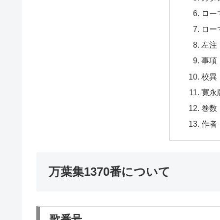
ロー
ロー
左注
事項
校異
寛永
巻数
作者
万葉集1370番について
歌番号