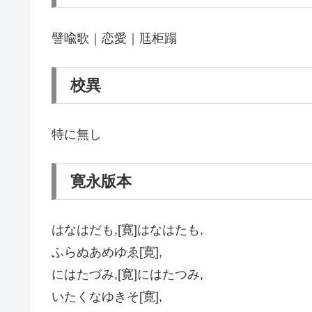
譬喩歌｜恋愛｜尫柜蹋
校異
特に無し
寛永版本
はなはだも,[寛]はなはたも,
ふらぬあめゆゑ[寛],
にはたづみ,[寛]にはたつみ,
いたくなゆきそ[寛],