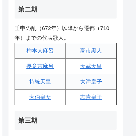
第二期
壬申の乱（672年）以降から遷都（710
年）までの代表歌人。
柿本人麻呂
高市黒人
長意吉麻呂
天武天皇
持統天皇
大津皇子
大伯皇女
志貴皇子
第三期