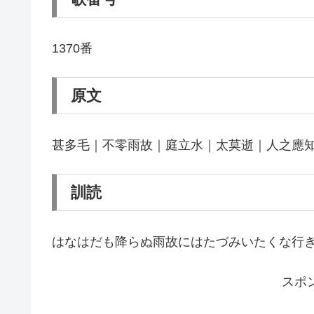
1370番
原文
甚多毛｜不零雨故｜庭立水｜太莫逝｜人之應
訓読
はなはだも降らぬ雨故にはたづみいたくな行
スポ