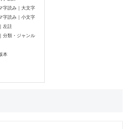
マ字読み｜大文字
マ字読み｜小文字
｜左註
｜分類・ジャンル
版本