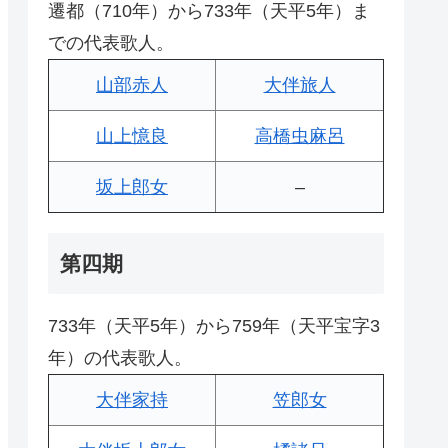
遷都（710年）から733年（天平5年）ま
での代表歌人。
山部赤人
大伴旅人
山上憶良
高橋虫麻呂
坂上郎女
–
第四期
733年（天平5年）から759年（天平宝字3
年）の代表歌人。
大伴家持
笠郎女