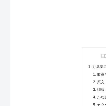
目
万葉集2
歌番
原文
訓読
かな
カタ