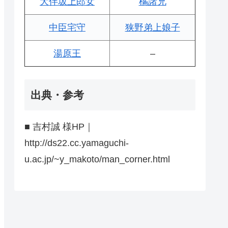
大伴坂上郎女
橘諸兄
中臣宅守
狭野弟上娘子
湯原王
–
出典・参考
■ 吉村誠 様HP｜
http://ds22.cc.yamaguchi-
u.ac.jp/~y_makoto/man_corner.html