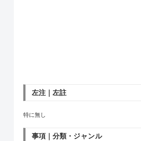
左注｜左註
特に無し
事項｜分類・ジャンル