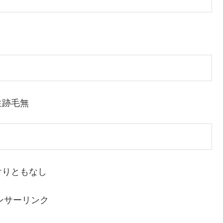
生跡毛無
けりともなし
ンサーリンク