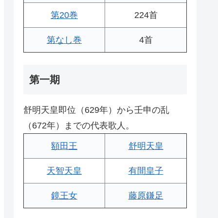
第20巻
224首
第なし巻
4首
第一期
舒明天皇即位（629年）から壬申の乱
（672年）までの代表歌人。
額田王
舒明天皇
天智天皇
有間皇子
鏡王女
藤原鎌足