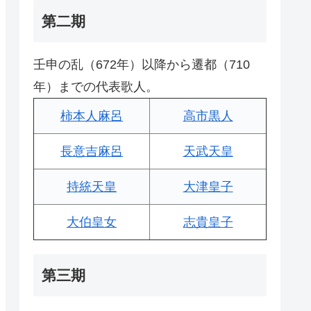
第二期
壬申の乱（672年）以降から遷都（710
年）までの代表歌人。
柿本人麻呂
高市黒人
長意吉麻呂
天武天皇
持統天皇
大津皇子
大伯皇女
志貴皇子
第三期