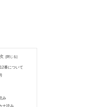
次
12番について
号
読み
カナ読み