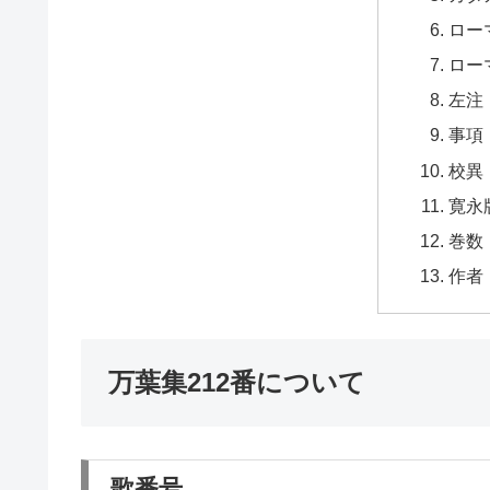
ロー
ロー
左注
事項
校異
寛永
巻数
作者
万葉集212番について
歌番号