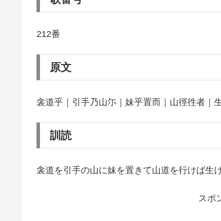
212番
原文
衾道乎｜引手乃山尓｜妹乎置而｜山徑徃者｜
訓読
衾道を引手の山に妹を置きて山道を行けば生
スポ