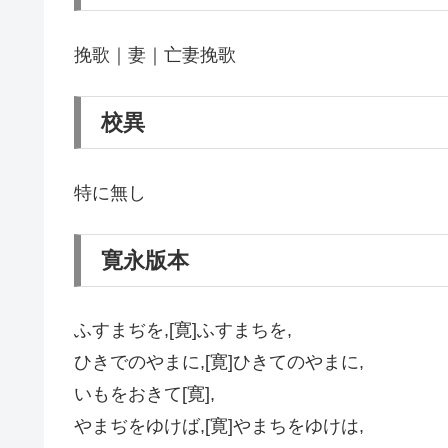
挽歌｜妻｜亡妻挽歌
校異
特に無し
寛永版本
ふすまぢを,[寛]ふすまちを,
ひきでのやまに,[寛]ひきてのやまに,
いもをおきて[寛],
やまぢをゆけば,[寛]やまちをゆけは,