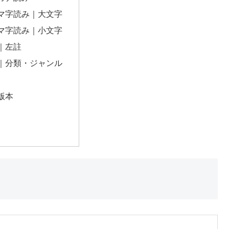
マ字読み｜大文字
マ字読み｜小文字
｜左註
｜分類・ジャンル
版本