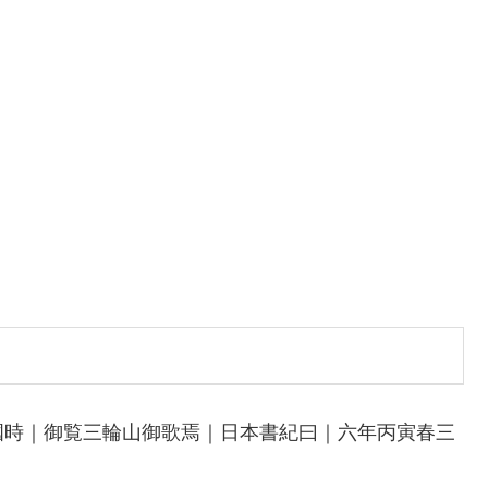
國時｜御覧三輪山御歌焉｜日本書紀曰｜六年丙寅春三