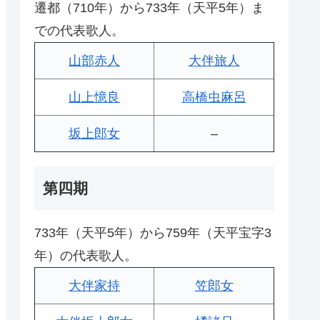
遷都（710年）から733年（天平5年）ま
での代表歌人。
山部赤人
大伴旅人
山上憶良
高橋虫麻呂
坂上郎女
–
第四期
733年（天平5年）から759年（天平宝字3
年）の代表歌人。
大伴家持
笠郎女