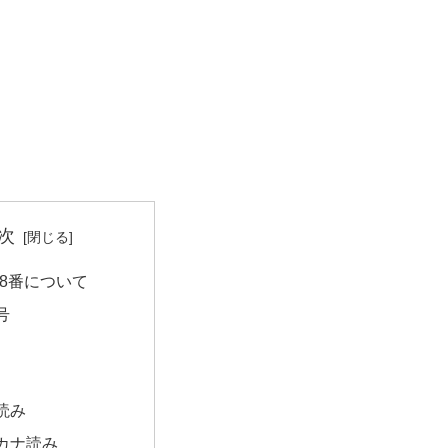
次
18番について
号
読み
カナ読み