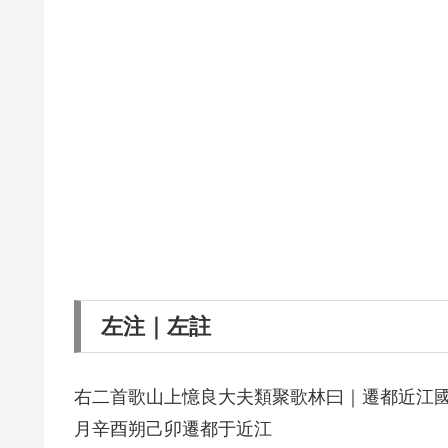
左注｜左註
右二首歌山上憶良大夫類聚歌林曰｜遷都近江
月辛酉朔己卯遷都于近江