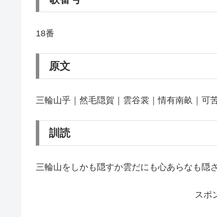
18番
原文
三輪山乎｜然毛隠賀｜雲谷裳｜情有南畝｜可
訓読
三輪山をしかも隠すか雲だにも心あらなも隠
スポ