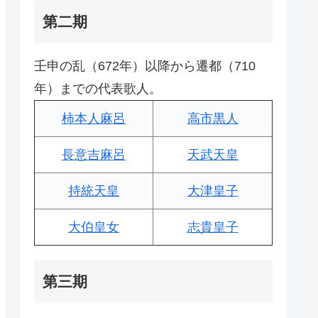
第二期
壬申の乱（672年）以降から遷都（710
年）までの代表歌人。
柿本人麻呂
高市黒人
長意吉麻呂
天武天皇
持統天皇
大津皇子
大伯皇女
志貴皇子
第三期