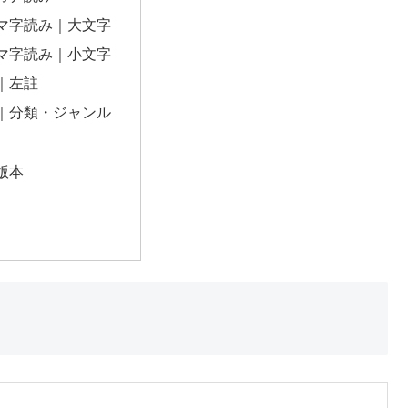
マ字読み｜大文字
マ字読み｜小文字
｜左註
｜分類・ジャンル
版本