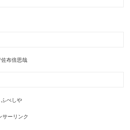
苦佐布倍思哉
さふべしや
ンサーリンク