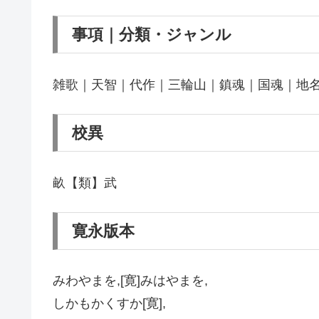
事項｜分類・ジャンル
雑歌｜天智｜代作｜三輪山｜鎮魂｜国魂｜地
校異
畝【類】武
寛永版本
みわやまを,[寛]みはやまを,
しかもかくすか[寛],