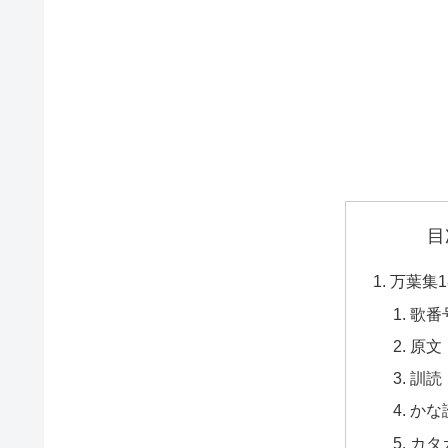
目
万葉集
歌番
原文
訓読
かな
カタ