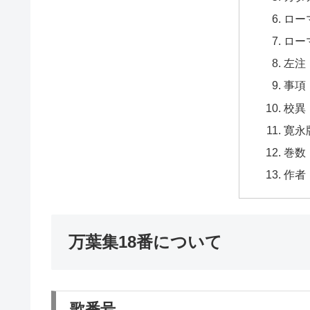
ロー
ロー
左注
事項
校異
寛永
巻数
作者
万葉集18番について
歌番号