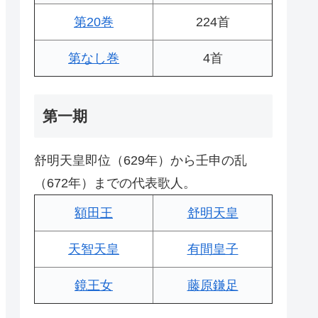
第20巻
224首
第なし巻
4首
第一期
舒明天皇即位（629年）から壬申の乱
（672年）までの代表歌人。
額田王
舒明天皇
天智天皇
有間皇子
鏡王女
藤原鎌足