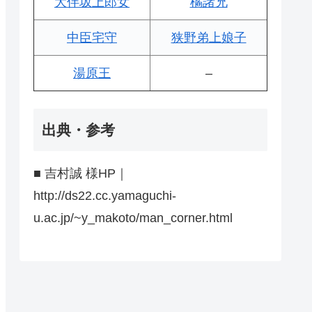
大伴坂上郎女
橘諸兄
中臣宅守
狭野弟上娘子
湯原王
–
出典・参考
■ 吉村誠 様HP｜
http://ds22.cc.yamaguchi-
u.ac.jp/~y_makoto/man_corner.html