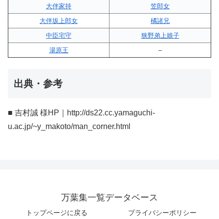
大伴家持
笠郎女
大伴坂上郎女
橘諸兄
中臣宅守
狭野弟上娘子
湯原王
–
出典・参考
■ 吉村誠 様HP｜http://ds22.cc.yamaguchi-
u.ac.jp/~y_makoto/man_corner.html
万葉集一覧データベース
トップページに戻る
プライバシーポリシー