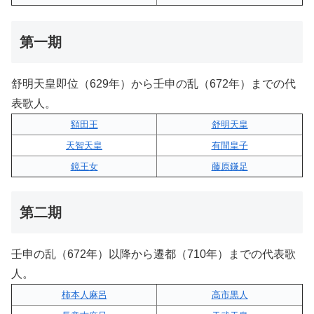
第一期
舒明天皇即位（629年）から壬申の乱（672年）までの代
表歌人。
額田王
舒明天皇
天智天皇
有間皇子
鏡王女
藤原鎌足
第二期
壬申の乱（672年）以降から遷都（710年）までの代表歌
人。
柿本人麻呂
高市黒人