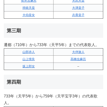
長意吉麻呂
天武天皇
持統天皇
大津皇子
大伯皇女
志貴皇子
第三期
遷都（710年）から733年（天平5年）までの代表歌人。
山部赤人
大伴旅人
山上憶良
高橋虫麻呂
坂上郎女
–
第四期
733年（天平5年）から759年（天平宝字3年）の代表歌
人。