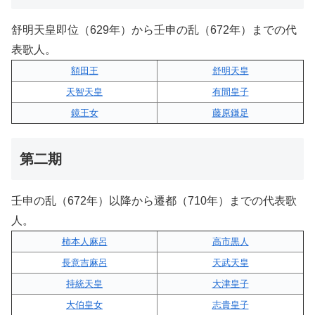
舒明天皇即位（629年）から壬申の乱（672年）までの代
表歌人。
額田王
舒明天皇
天智天皇
有間皇子
鏡王女
藤原鎌足
第二期
壬申の乱（672年）以降から遷都（710年）までの代表歌
人。
柿本人麻呂
高市黒人
長意吉麻呂
天武天皇
持統天皇
大津皇子
大伯皇女
志貴皇子