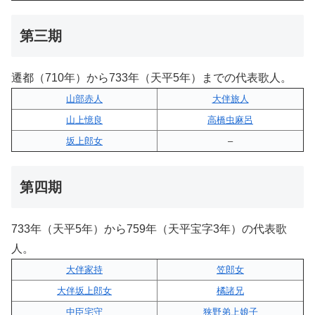
第三期
遷都（710年）から733年（天平5年）までの代表歌人。
山部赤人
大伴旅人
山上憶良
高橋虫麻呂
坂上郎女
–
第四期
733年（天平5年）から759年（天平宝字3年）の代表歌
人。
大伴家持
笠郎女
大伴坂上郎女
橘諸兄
中臣宅守
狭野弟上娘子