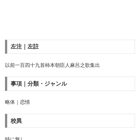
左注｜左註
以前一百四十九首柿本朝臣人麻呂之歌集出
事項｜分類・ジャンル
略体｜恋情
校異
特に無し