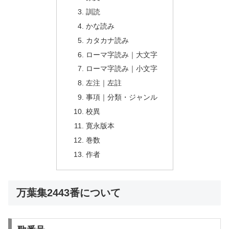
訓読
かな読み
カタカナ読み
ローマ字読み｜大文字
ローマ字読み｜小文字
左注｜左註
事項｜分類・ジャンル
校異
寛永版本
巻数
作者
万葉集2443番について