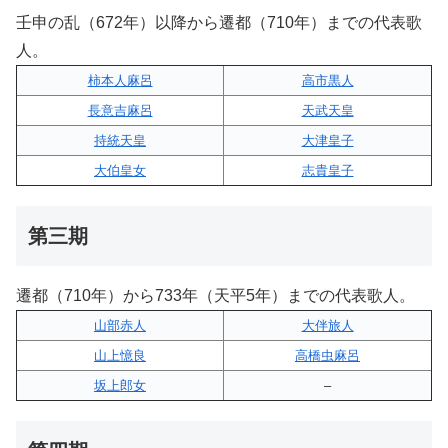
壬申の乱（672年）以降から遷都（710年）までの代表歌
人。
柿本人麻呂
高市黒人
長意吉麻呂
天武天皇
持統天皇
大津皇子
大伯皇女
志貴皇子
第三期
遷都（710年）から733年（天平5年）までの代表歌人。
山部赤人
大伴旅人
山上憶良
高橋虫麻呂
坂上郎女
–