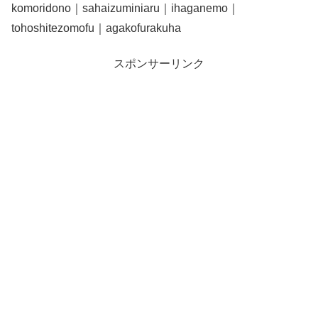
komoridono｜sahaizuminiaru｜ihaganemo｜
tohoshitezomofu｜agakofurakuha
スポンサーリンク