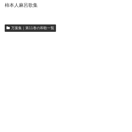
柿本人麻呂歌集
万葉集｜第11巻の和歌一覧