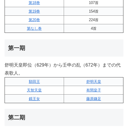
第18巻
107首
第19巻
154首
第20巻
224首
第なし巻
4首
第一期
舒明天皇即位（629年）から壬申の乱（672年）までの代
表歌人。
額田王
舒明天皇
天智天皇
有間皇子
鏡王女
藤原鎌足
第二期