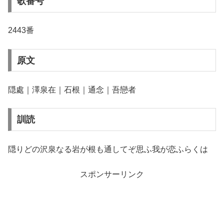
歌番号
2443番
原文
隠處｜澤泉在｜石根｜通念｜吾戀者
訓読
隠りどの沢泉なる岩が根も通してぞ思ふ我が恋ふらくは
スポンサーリンク