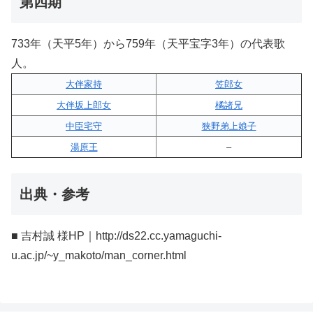
第四期
733年（天平5年）から759年（天平宝字3年）の代表歌
人。
大伴家持
笠郎女
大伴坂上郎女
橘諸兄
中臣宅守
狭野弟上娘子
湯原王
–
出典・参考
■ 吉村誠 様HP｜http://ds22.cc.yamaguchi-
u.ac.jp/~y_makoto/man_corner.html