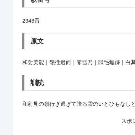
2348番
原文
和射美能｜嶺徃過而｜零雪乃｜猒毛無跡｜白
訓読
和射見の嶺行き過ぎて降る雪のいとひもなし
スポ