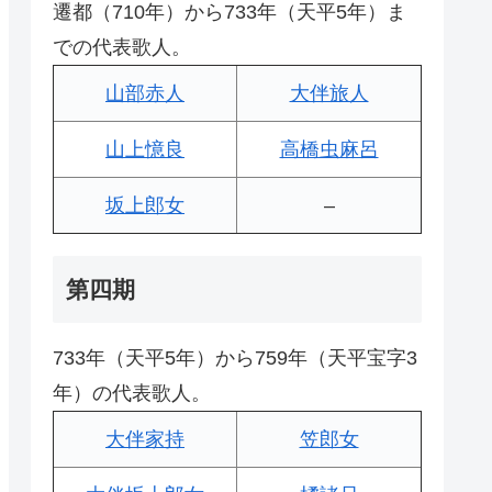
遷都（710年）から733年（天平5年）ま
での代表歌人。
山部赤人
大伴旅人
山上憶良
高橋虫麻呂
坂上郎女
–
第四期
733年（天平5年）から759年（天平宝字3
年）の代表歌人。
大伴家持
笠郎女