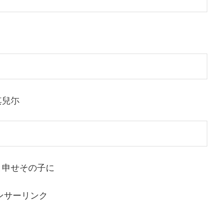
其兒尓
と申せその子に
ンサーリンク