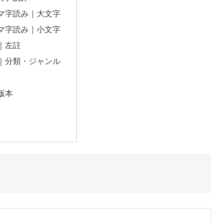
マ字読み｜大文字
マ字読み｜小文字
｜左註
｜分類・ジャンル
版本