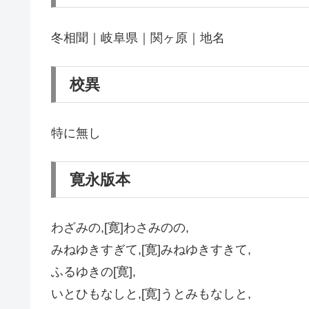
冬相聞｜岐阜県｜関ヶ原｜地名
校異
特に無し
寛永版本
わざみの,[寛]わさみのの,
みねゆきすぎて,[寛]みねゆきすきて,
ふるゆきの[寛],
いとひもなしと,[寛]うとみもなしと,