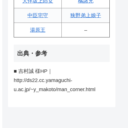
大伴坂上郎女
橘諸兄
中臣宅守
狭野弟上娘子
湯原王
–
出典・参考
■ 吉村誠 様HP｜
http://ds22.cc.yamaguchi-
u.ac.jp/~y_makoto/man_corner.html