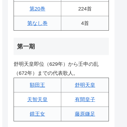
第20巻
224首
第なし巻
4首
第一期
舒明天皇即位（629年）から壬申の乱
（672年）までの代表歌人。
額田王
舒明天皇
天智天皇
有間皇子
鏡王女
藤原鎌足