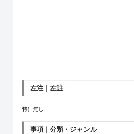
左注｜左註
特に無し
事項｜分類・ジャンル