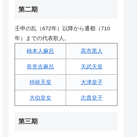
第二期
壬申の乱（672年）以降から遷都（710
年）までの代表歌人。
柿本人麻呂
高市黒人
長意吉麻呂
天武天皇
持統天皇
大津皇子
大伯皇女
志貴皇子
第三期