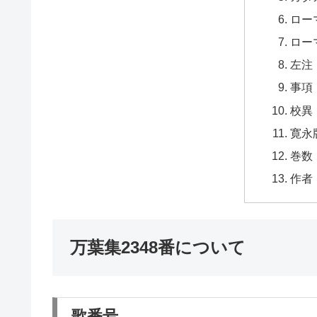
ロー
ロー
左注
事項
校異
寛永
巻数
作者
万葉集2348番について
歌番号