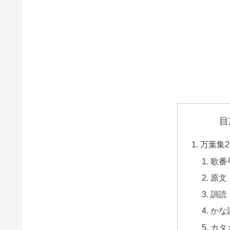
目
万葉集2
歌番
原文
訓読
かな
カタ