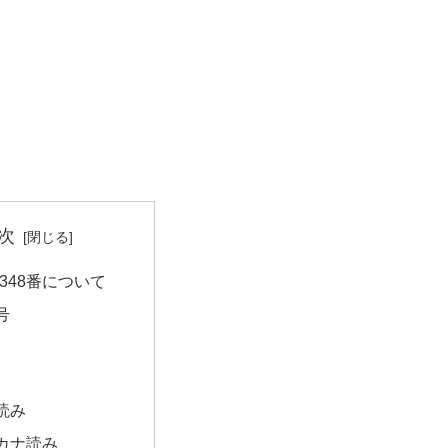
次
348番について
号
読み
カナ読み