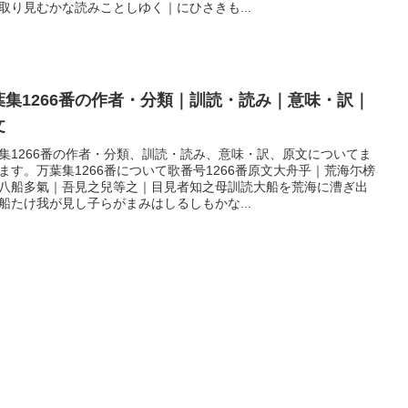
取り見むかな読みことしゆく｜にひさきも...
葉集1266番の作者・分類｜訓読・読み｜意味・訳｜
文
集1266番の作者・分類、訓読・読み、意味・訳、原文についてま
ます。万葉集1266番について歌番号1266番原文大舟乎｜荒海尓榜
八船多氣｜吾見之兒等之｜目見者知之母訓読大船を荒海に漕ぎ出
船たけ我が見し子らがまみはしるしもかな...