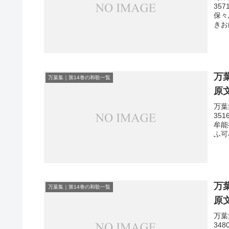
35
保々
きお
万
万葉集｜第14巻の和歌一覧
原
万葉
35
牟能
ふ可
万
万葉集｜第14巻の和歌一覧
原
万葉
34