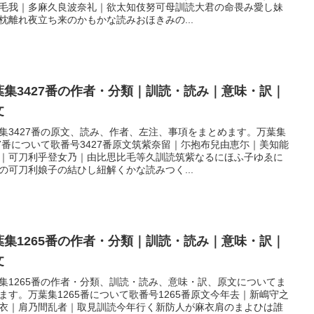
毛我｜多麻久良波奈礼｜欲太知伎努可母訓読大君の命畏み愛し妹
枕離れ夜立ち来のかもかな読みおほきみの...
葉集3427番の作者・分類｜訓読・読み｜意味・訳｜
文
集3427番の原文、読み、作者、左注、事項をまとめます。万葉集
27番について歌番号3427番原文筑紫奈留｜尓抱布兒由恵尓｜美知能
｜可刀利乎登女乃｜由比思比毛等久訓読筑紫なるにほふ子ゆゑに
の可刀利娘子の結ひし紐解くかな読みつく...
葉集1265番の作者・分類｜訓読・読み｜意味・訳｜
文
集1265番の作者・分類、訓読・読み、意味・訳、原文についてま
ます。万葉集1265番について歌番号1265番原文今年去｜新嶋守之
衣｜肩乃間乱者｜取見訓読今年行く新防人が麻衣肩のまよひは誰