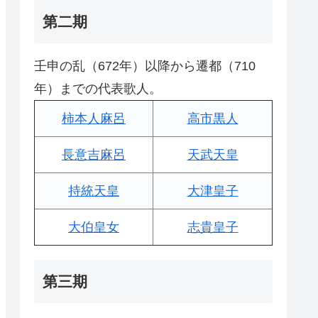
第二期
壬申の乱（672年）以降から遷都（710
年）までの代表歌人。
柿本人麻呂
高市黒人
長意吉麻呂
天武天皇
持統天皇
大津皇子
大伯皇女
志貴皇子
第三期