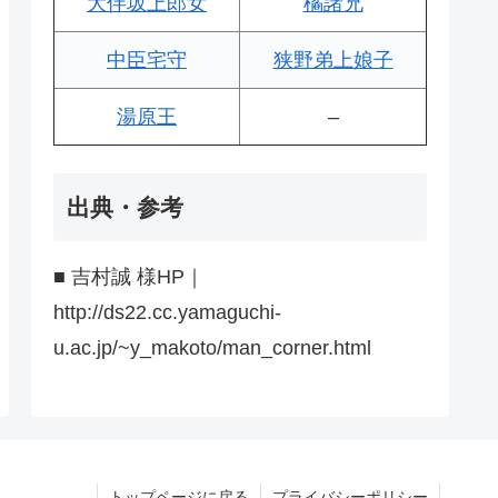
大伴坂上郎女
橘諸兄
中臣宅守
狭野弟上娘子
湯原王
–
出典・参考
■ 吉村誠 様HP｜
http://ds22.cc.yamaguchi-
u.ac.jp/~y_makoto/man_corner.html
トップページに戻る
プライバシーポリシー