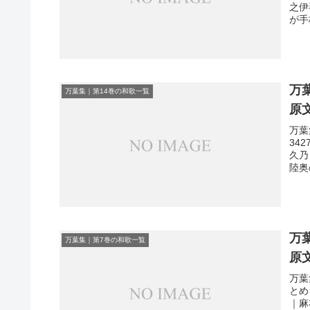
之伊
が手
万
万葉集｜第14巻の和歌一覧
原
万葉
34
久乃
陸奥
万
万葉集｜第7巻の和歌一覧
原
万葉
とめ
｜麻