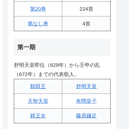
第20巻
224首
第なし巻
4首
第一期
舒明天皇即位（629年）から壬申の乱
（672年）までの代表歌人。
額田王
舒明天皇
天智天皇
有間皇子
鏡王女
藤原鎌足