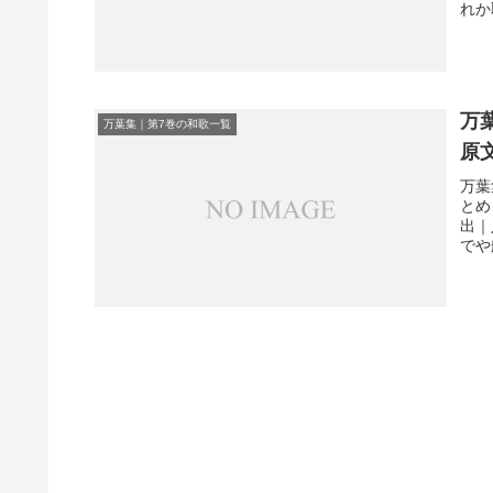
れか
万
万葉集｜第7巻の和歌一覧
原
万葉
とめ
出｜
でや