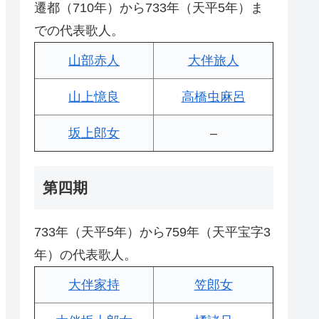
遷都（710年）から733年（天平5年）ま
での代表歌人。
山部赤人
大伴旅人
山上憶良
高橋虫麻呂
坂上郎女
–
第四期
733年（天平5年）から759年（天平宝字3
年）の代表歌人。
大伴家持
笠郎女