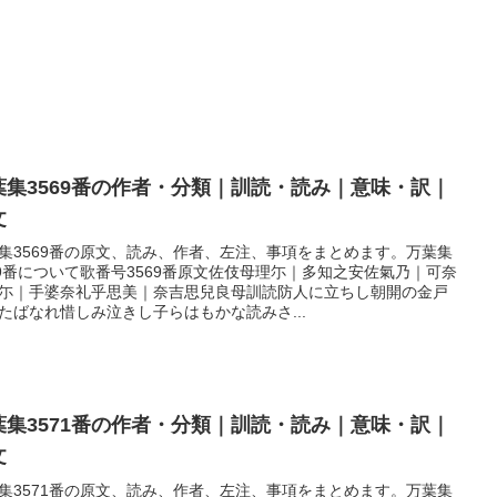
葉集3569番の作者・分類｜訓読・読み｜意味・訳｜
文
集3569番の原文、読み、作者、左注、事項をまとめます。万葉集
69番について歌番号3569番原文佐伎母理尓｜多知之安佐氣乃｜可奈
尓｜手婆奈礼乎思美｜奈吉思兒良母訓読防人に立ちし朝開の金戸
たばなれ惜しみ泣きし子らはもかな読みさ...
葉集3571番の作者・分類｜訓読・読み｜意味・訳｜
文
集3571番の原文、読み、作者、左注、事項をまとめます。万葉集