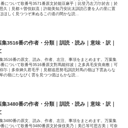
71番について歌番号3571番原文於能豆麻乎｜比登乃左刀尓於吉｜於
思久｜見都々曽伎奴流｜許能美知乃安比太訓読己妻を人の里に置
ほほしく見つつぞ来ぬるこの道の間かな読...
葉集3516番の作者・分類｜訓読・読み｜意味・訳｜
文
集3516番の原文、読み、作者、左注、事項をまとめます。万葉集
16番について歌番号3516番原文對馬能祢波｜之多具毛安良南敷｜可
祢尓｜多奈婢久君毛乎｜見都追思努毛訓読対馬の嶺は下雲あらな
牟の嶺にたなびく雲を見つつ偲はもかな読...
葉集3480番の作者・分類｜訓読・読み｜意味・訳｜
文
集3480番の原文、読み、作者、左注、事項をまとめます。万葉集
80番について歌番号3480番原文於保伎美乃｜美己等可思古美｜可奈