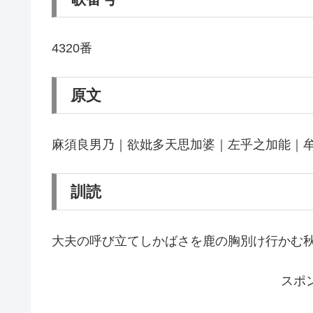
4320番
原文
麻須良男乃｜欲妣多天思加婆｜左乎之加能｜
訓読
大夫の呼び立てしかばさを鹿の胸別け行かむ
スポ