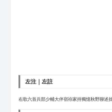
左注｜左註
右歌六首兵部少輔大伴宿祢家持獨憶秋野聊述