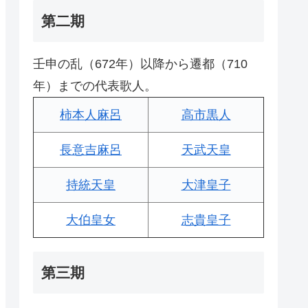
第二期
壬申の乱（672年）以降から遷都（710
年）までの代表歌人。
柿本人麻呂
高市黒人
長意吉麻呂
天武天皇
持統天皇
大津皇子
大伯皇女
志貴皇子
第三期