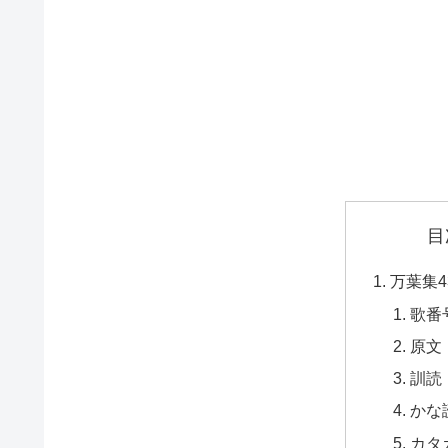
目
万葉集4
歌番
原文
訓読
かな
カタ