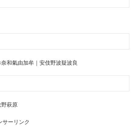
牟奈和氣由加牟｜安伎野波疑波良
秋野萩原
ンサーリンク