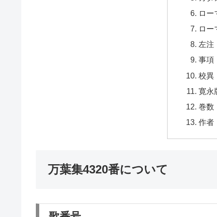
ロー
ロー
左注
事項
校異
寛永
巻数
作者
万葉集4320番について
歌番号