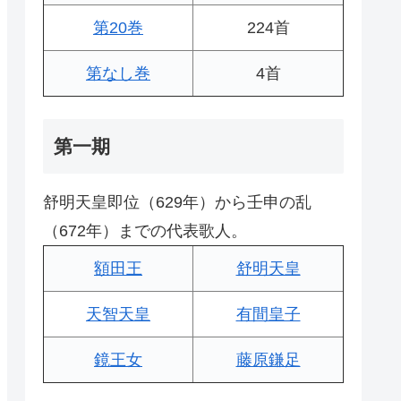
第20巻
224首
第なし巻
4首
第一期
舒明天皇即位（629年）から壬申の乱
（672年）までの代表歌人。
額田王
舒明天皇
天智天皇
有間皇子
鏡王女
藤原鎌足