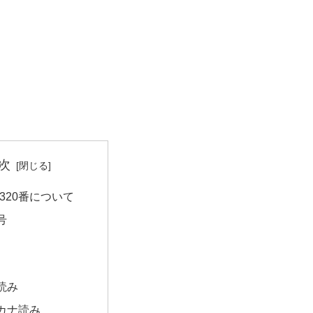
次
320番について
号
読み
カナ読み