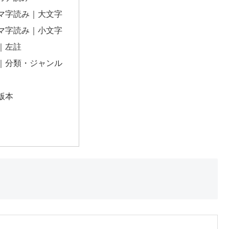
マ字読み｜大文字
マ字読み｜小文字
｜左註
｜分類・ジャンル
版本