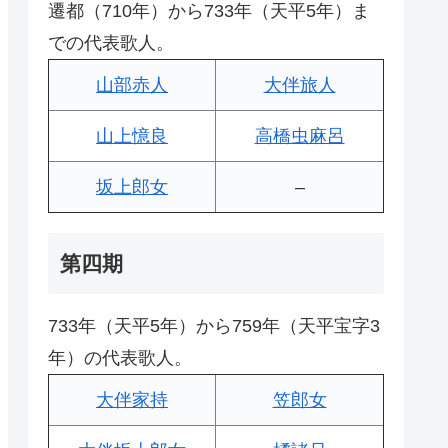
遷都（710年）から733年（天平5年）ま
での代表歌人。
山部赤人
大伴旅人
山上憶良
高橋虫麻呂
坂上郎女
–
第四期
733年（天平5年）から759年（天平宝字3
年）の代表歌人。
大伴家持
笠郎女