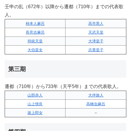
壬申の乱（672年）以降から遷都（710年）までの代表歌
人。
柿本人麻呂
高市黒人
長意吉麻呂
天武天皇
持統天皇
大津皇子
大伯皇女
志貴皇子
第三期
遷都（710年）から733年（天平5年）までの代表歌人。
山部赤人
大伴旅人
山上憶良
高橋虫麻呂
坂上郎女
–