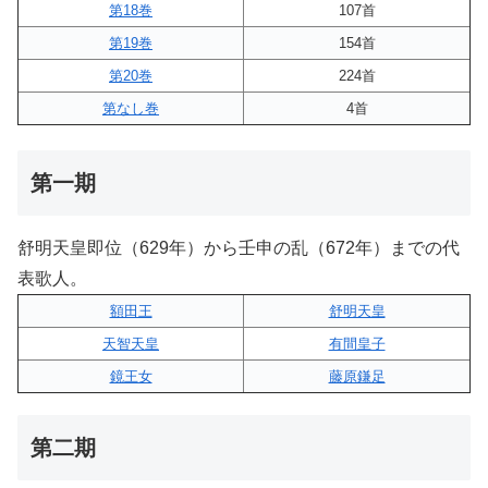
第18巻
107首
第19巻
154首
第20巻
224首
第なし巻
4首
第一期
舒明天皇即位（629年）から壬申の乱（672年）までの代
表歌人。
額田王
舒明天皇
天智天皇
有間皇子
鏡王女
藤原鎌足
第二期