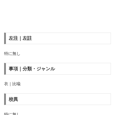
左注｜左註
特に無し
事項｜分類・ジャンル
衣｜比喩
校異
特に無し