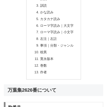
訓読
かな読み
カタカナ読み
ローマ字読み｜大文字
ローマ字読み｜小文字
左注｜左註
事項｜分類・ジャンル
校異
寛永版本
巻数
作者
万葉集2626番について