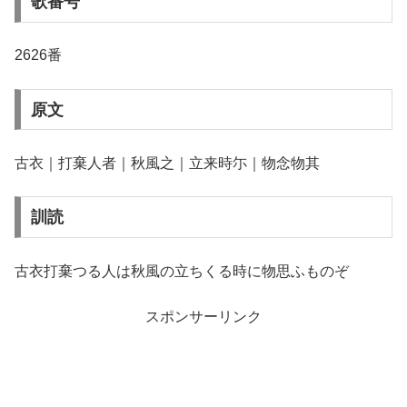
歌番号
2626番
原文
古衣｜打棄人者｜秋風之｜立来時尓｜物念物其
訓読
古衣打棄つる人は秋風の立ちくる時に物思ふものぞ
スポンサーリンク