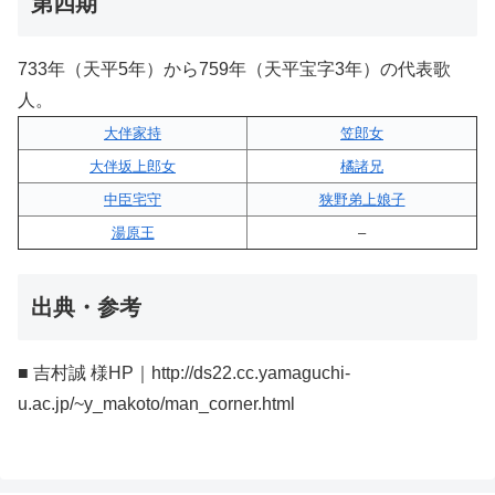
第四期
733年（天平5年）から759年（天平宝字3年）の代表歌
人。
大伴家持
笠郎女
大伴坂上郎女
橘諸兄
中臣宅守
狭野弟上娘子
湯原王
–
出典・参考
■ 吉村誠 様HP｜http://ds22.cc.yamaguchi-
u.ac.jp/~y_makoto/man_corner.html