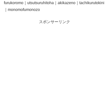
furukoromo｜utsutsuruhitoha｜akikazeno｜tachikurutokini
｜monomofumonozo
スポンサーリンク