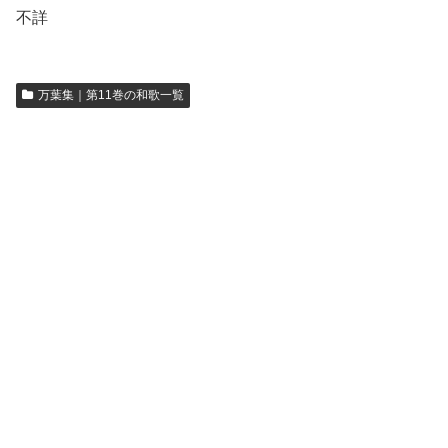
不詳
万葉集｜第11巻の和歌一覧