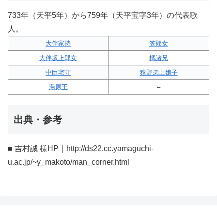
733年（天平5年）から759年（天平宝字3年）の代表歌
人。
大伴家持
笠郎女
大伴坂上郎女
橘諸兄
中臣宅守
狭野弟上娘子
湯原王
–
出典・参考
■ 吉村誠 様HP｜http://ds22.cc.yamaguchi-
u.ac.jp/~y_makoto/man_corner.html