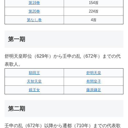
第19巻
154首
第20巻
224首
第なし巻
4首
第一期
舒明天皇即位（629年）から壬申の乱（672年）までの代
表歌人。
額田王
舒明天皇
天智天皇
有間皇子
鏡王女
藤原鎌足
第二期
壬申の乱（672年）以降から遷都（710年）までの代表歌