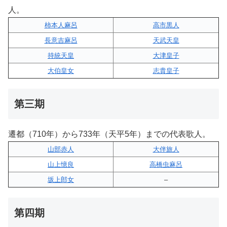
人。
柿本人麻呂
高市黒人
長意吉麻呂
天武天皇
持統天皇
大津皇子
大伯皇女
志貴皇子
第三期
遷都（710年）から733年（天平5年）までの代表歌人。
山部赤人
大伴旅人
山上憶良
高橋虫麻呂
坂上郎女
–
第四期