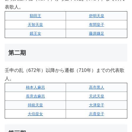
表歌人。
額田王
舒明天皇
天智天皇
有間皇子
鏡王女
藤原鎌足
第二期
壬申の乱（672年）以降から遷都（710年）までの代表歌
人。
柿本人麻呂
高市黒人
長意吉麻呂
天武天皇
持統天皇
大津皇子
大伯皇女
志貴皇子