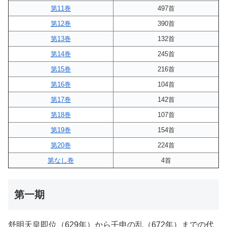
第11巻
497首
第12巻
390首
第13巻
132首
第14巻
245首
第15巻
216首
第16巻
104首
第17巻
142首
第18巻
107首
第19巻
154首
第20巻
224首
第なし巻
4首
第一期
舒明天皇即位（629年）から壬申の乱（672年）までの代