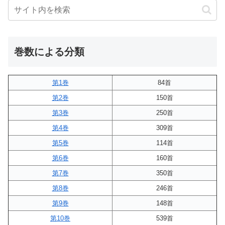
巻数による分類
第1巻
84首
第2巻
150首
第3巻
250首
第4巻
309首
第5巻
114首
第6巻
160首
第7巻
350首
第8巻
246首
第9巻
148首
第10巻
539首