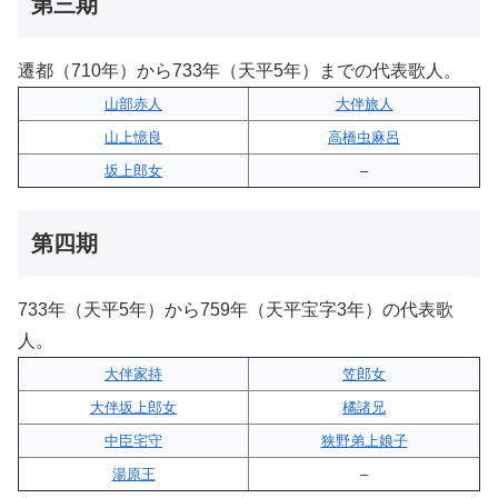
第三期
遷都（710年）から733年（天平5年）までの代表歌人。
山部赤人
大伴旅人
山上憶良
高橋虫麻呂
坂上郎女
–
第四期
733年（天平5年）から759年（天平宝字3年）の代表歌
人。
大伴家持
笠郎女
大伴坂上郎女
橘諸兄
中臣宅守
狭野弟上娘子
湯原王
–