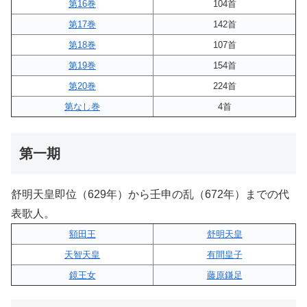
第16巻
104首
第17巻
142首
第18巻
107首
第19巻
154首
第20巻
224首
第なし巻
4首
第一期
舒明天皇即位（629年）から壬申の乱（672年）までの代
表歌人。
額田王
舒明天皇
天智天皇
有間皇子
鏡王女
藤原鎌足