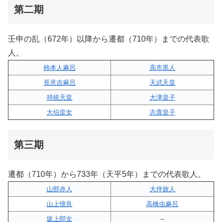
第二期
壬申の乱（672年）以降から遷都（710年）までの代表歌
人。
柿本人麻呂
高市黒人
長意吉麻呂
天武天皇
持統天皇
大津皇子
大伯皇女
志貴皇子
第三期
遷都（710年）から733年（天平5年）までの代表歌人。
山部赤人
大伴旅人
山上憶良
高橋虫麻呂
坂上郎女
–