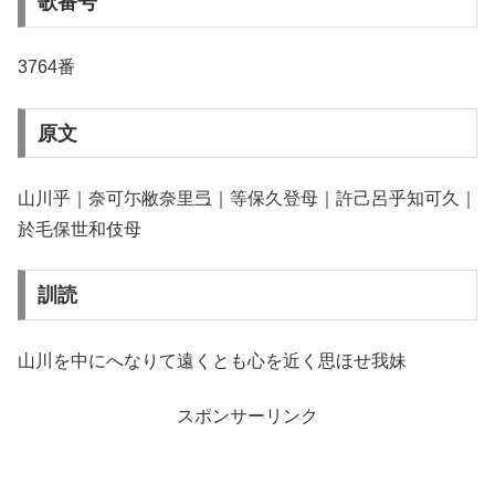
歌番号
3764番
原文
山川乎｜奈可尓敝奈里弖｜等保久登母｜許己呂乎知可久｜
於毛保世和伎母
訓読
山川を中にへなりて遠くとも心を近く思ほせ我妹
スポンサーリンク