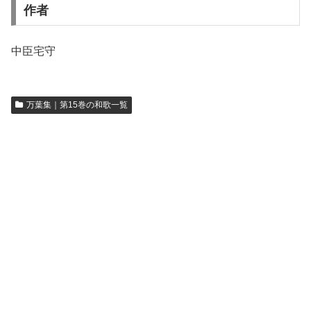
作者
中臣宅守
万葉集｜第15巻の和歌一覧