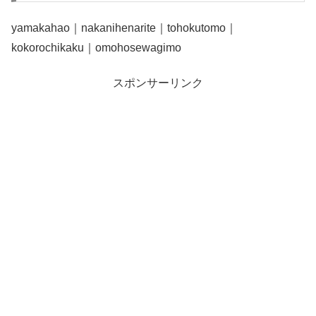
yamakahao｜nakanihenarite｜tohokutomo｜
kokorochikaku｜omohosewagimo
スポンサーリンク