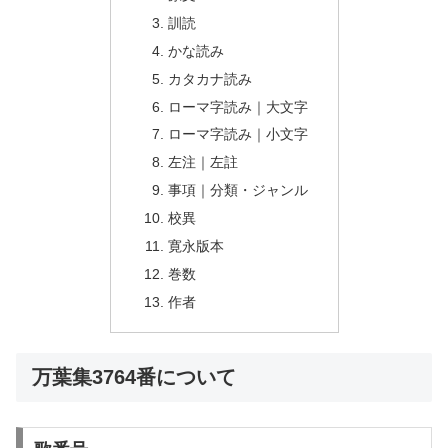
訓読
かな読み
カタカナ読み
ローマ字読み｜大文字
ローマ字読み｜小文字
左注｜左註
事項｜分類・ジャンル
校異
寛永版本
巻数
作者
万葉集3764番について