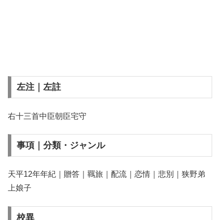
左注｜左註
右十三首中臣朝臣宅守
事項｜分類・ジャンル
天平12年年紀｜贈答｜羈旅｜配流｜恋情｜悲別｜狭野弟
上娘子
校異