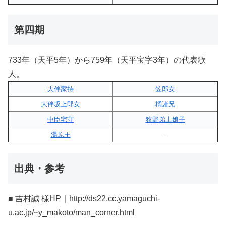
第四期
733年（天平5年）から759年（天平宝字3年）の代表歌
人。
大伴家持
笠郎女
大伴坂上郎女
橘諸兄
中臣宅守
狭野弟上娘子
湯原王
–
出典・参考
■ 吉村誠 様HP｜http://ds22.cc.yamaguchi-
u.ac.jp/~y_makoto/man_corner.html