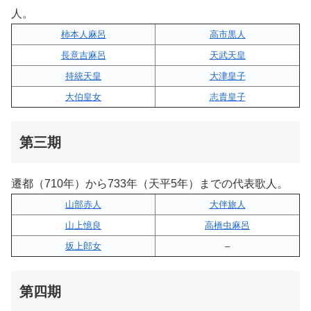
人。
柿本人麻呂
高市黒人
長意吉麻呂
天武天皇
持統天皇
大津皇子
大伯皇女
志貴皇子
第三期
遷都（710年）から733年（天平5年）までの代表歌人。
山部赤人
大伴旅人
山上憶良
高橋虫麻呂
坂上郎女
–
第四期