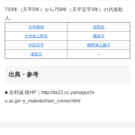
733年（天平5年）から759年（天平宝字3年）の代表歌
人。
大伴家持
笠郎女
大伴坂上郎女
橘諸兄
中臣宅守
狭野弟上娘子
湯原王
–
出典・参考
■ 吉村誠 様HP｜http://ds22.cc.yamaguchi-
u.ac.jp/~y_makoto/man_corner.html