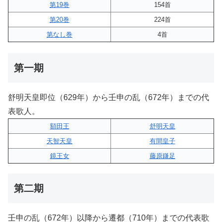
第19巻
154首
第20巻
224首
第なし巻
4首
第一期
舒明天皇即位（629年）から壬申の乱（672年）までの代
表歌人。
額田王
舒明天皇
天智天皇
有間皇子
鏡王女
藤原鎌足
第二期
壬申の乱（672年）以降から遷都（710年）までの代表歌