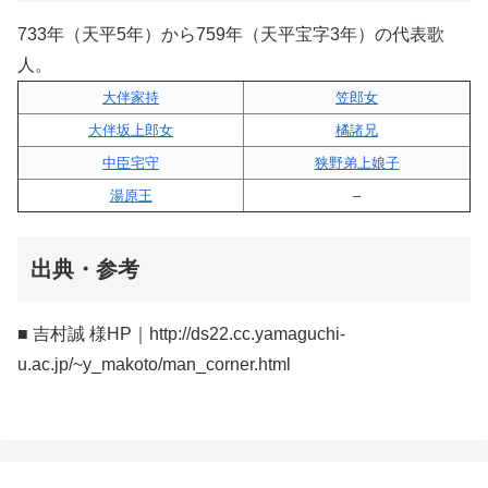
733年（天平5年）から759年（天平宝字3年）の代表歌
人。
大伴家持
笠郎女
大伴坂上郎女
橘諸兄
中臣宅守
狭野弟上娘子
湯原王
–
出典・参考
■ 吉村誠 様HP｜http://ds22.cc.yamaguchi-
u.ac.jp/~y_makoto/man_corner.html