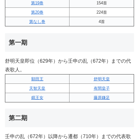
第19巻
154首
第20巻
224首
第なし巻
4首
第一期
舒明天皇即位（629年）から壬申の乱（672年）までの代
表歌人。
額田王
舒明天皇
天智天皇
有間皇子
鏡王女
藤原鎌足
第二期
壬申の乱（672年）以降から遷都（710年）までの代表歌