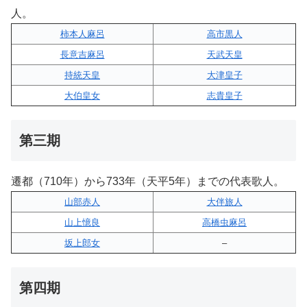
人。
柿本人麻呂
高市黒人
長意吉麻呂
天武天皇
持統天皇
大津皇子
大伯皇女
志貴皇子
第三期
遷都（710年）から733年（天平5年）までの代表歌人。
山部赤人
大伴旅人
山上憶良
高橋虫麻呂
坂上郎女
–
第四期