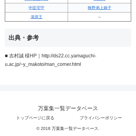
中臣宅守
狭野弟上娘子
湯原王
–
出典・参考
■ 吉村誠 様HP｜http://ds22.cc.yamaguchi-
u.ac.jp/~y_makoto/man_corner.html
万葉集一覧データベース
トップページに戻る
プライバシーポリシー
© 2018 万葉集一覧データベース.