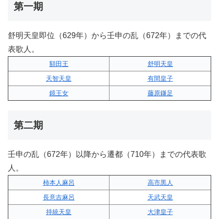
第一期
舒明天皇即位（629年）から壬申の乱（672年）までの代
表歌人。
額田王
舒明天皇
天智天皇
有間皇子
鏡王女
藤原鎌足
第二期
壬申の乱（672年）以降から遷都（710年）までの代表歌
人。
柿本人麻呂
高市黒人
長意吉麻呂
天武天皇
持統天皇
大津皇子