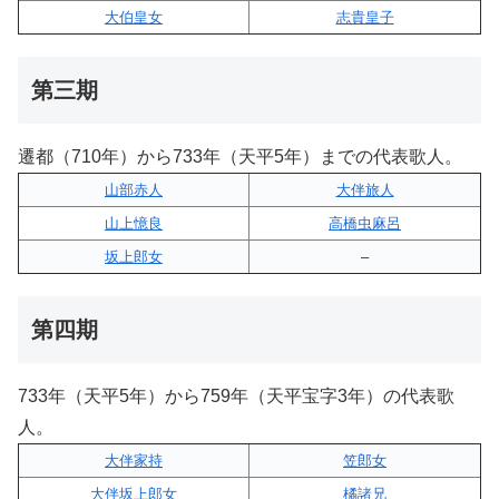
大伯皇女
志貴皇子
第三期
遷都（710年）から733年（天平5年）までの代表歌人。
山部赤人
大伴旅人
山上憶良
高橋虫麻呂
坂上郎女
–
第四期
733年（天平5年）から759年（天平宝字3年）の代表歌
人。
大伴家持
笠郎女
大伴坂上郎女
橘諸兄