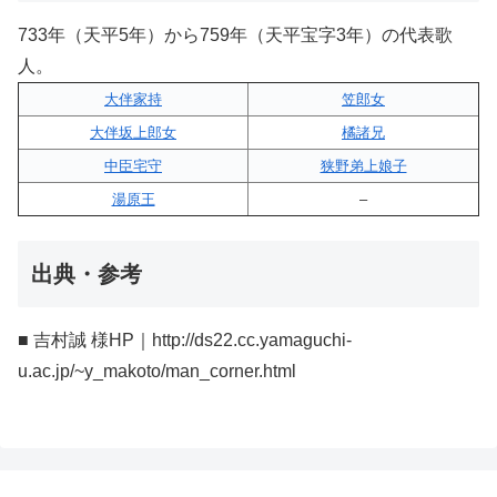
733年（天平5年）から759年（天平宝字3年）の代表歌
人。
大伴家持
笠郎女
大伴坂上郎女
橘諸兄
中臣宅守
狭野弟上娘子
湯原王
–
出典・参考
■ 吉村誠 様HP｜http://ds22.cc.yamaguchi-
u.ac.jp/~y_makoto/man_corner.html