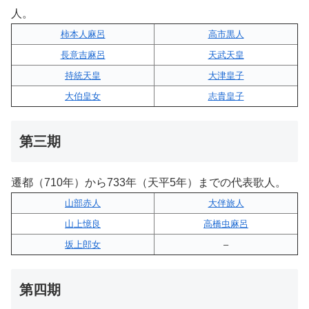
人。
柿本人麻呂
高市黒人
長意吉麻呂
天武天皇
持統天皇
大津皇子
大伯皇女
志貴皇子
第三期
遷都（710年）から733年（天平5年）までの代表歌人。
山部赤人
大伴旅人
山上憶良
高橋虫麻呂
坂上郎女
–
第四期