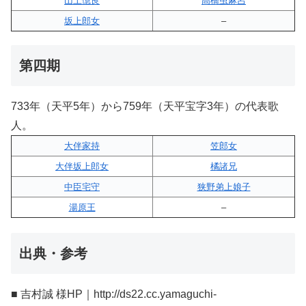
山上憶良
高橋虫麻呂
坂上郎女
–
第四期
733年（天平5年）から759年（天平宝字3年）の代表歌
人。
大伴家持
笠郎女
大伴坂上郎女
橘諸兄
中臣宅守
狭野弟上娘子
湯原王
–
出典・参考
■ 吉村誠 様HP｜http://ds22.cc.yamaguchi-