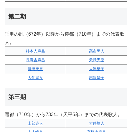
第二期
壬申の乱（672年）以降から遷都（710年）までの代表歌
人。
柿本人麻呂
高市黒人
長意吉麻呂
天武天皇
持統天皇
大津皇子
大伯皇女
志貴皇子
第三期
遷都（710年）から733年（天平5年）までの代表歌人。
山部赤人
大伴旅人