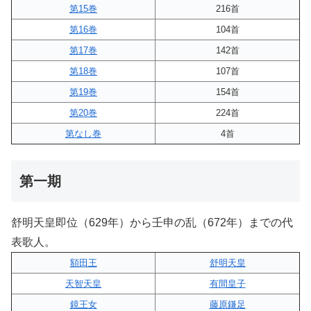
第15巻
216首
第16巻
104首
第17巻
142首
第18巻
107首
第19巻
154首
第20巻
224首
第なし巻
4首
第一期
舒明天皇即位（629年）から壬申の乱（672年）までの代
表歌人。
額田王
舒明天皇
天智天皇
有間皇子
鏡王女
藤原鎌足