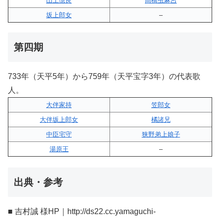
山上憶良
高橋虫麻呂
坂上郎女
–
第四期
733年（天平5年）から759年（天平宝字3年）の代表歌
人。
大伴家持
笠郎女
大伴坂上郎女
橘諸兄
中臣宅守
狭野弟上娘子
湯原王
–
出典・参考
■ 吉村誠 様HP｜http://ds22.cc.yamaguchi-