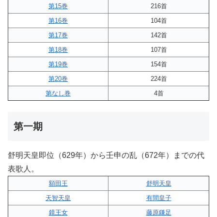
第15巻
216首
第16巻
104首
第17巻
142首
第18巻
107首
第19巻
154首
第20巻
224首
第なし巻
4首
第一期
舒明天皇即位（629年）から壬申の乱（672年）までの代
表歌人。
額田王
舒明天皇
天智天皇
有間皇子
鏡王女
藤原鎌足