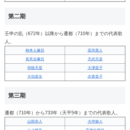
第二期
壬申の乱（672年）以降から遷都（710年）までの代表歌
人。
柿本人麻呂
高市黒人
長意吉麻呂
天武天皇
持統天皇
大津皇子
大伯皇女
志貴皇子
第三期
遷都（710年）から733年（天平5年）までの代表歌人。
山部赤人
大伴旅人