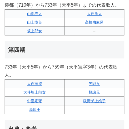
遷都（710年）から733年（天平5年）までの代表歌人。
山部赤人
大伴旅人
山上憶良
高橋虫麻呂
坂上郎女
–
第四期
733年（天平5年）から759年（天平宝字3年）の代表歌
人。
大伴家持
笠郎女
大伴坂上郎女
橘諸兄
中臣宅守
狭野弟上娘子
湯原王
–
出典・参考