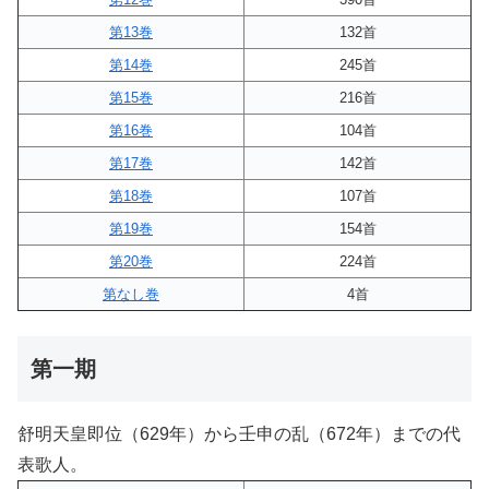
第13巻
132首
第14巻
245首
第15巻
216首
第16巻
104首
第17巻
142首
第18巻
107首
第19巻
154首
第20巻
224首
第なし巻
4首
第一期
舒明天皇即位（629年）から壬申の乱（672年）までの代
表歌人。