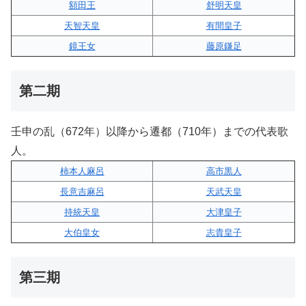
額田王
舒明天皇
天智天皇
有間皇子
鏡王女
藤原鎌足
第二期
壬申の乱（672年）以降から遷都（710年）までの代表歌
人。
柿本人麻呂
高市黒人
長意吉麻呂
天武天皇
持統天皇
大津皇子
大伯皇女
志貴皇子
第三期