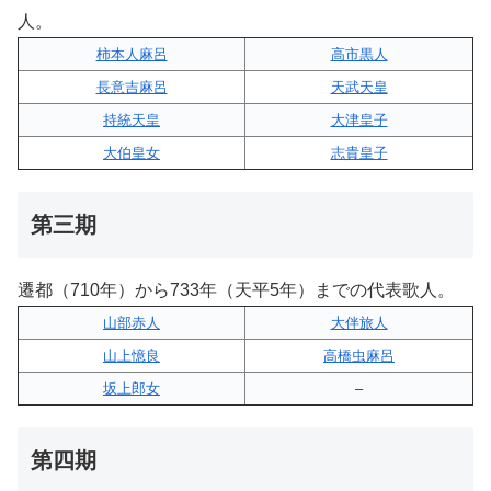
人。
柿本人麻呂
高市黒人
長意吉麻呂
天武天皇
持統天皇
大津皇子
大伯皇女
志貴皇子
第三期
遷都（710年）から733年（天平5年）までの代表歌人。
山部赤人
大伴旅人
山上憶良
高橋虫麻呂
坂上郎女
–
第四期