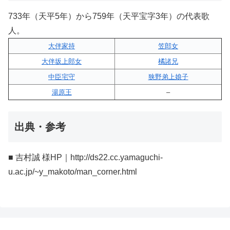
733年（天平5年）から759年（天平宝字3年）の代表歌
人。
大伴家持
笠郎女
大伴坂上郎女
橘諸兄
中臣宅守
狭野弟上娘子
湯原王
–
出典・参考
■ 吉村誠 様HP｜http://ds22.cc.yamaguchi-
u.ac.jp/~y_makoto/man_corner.html