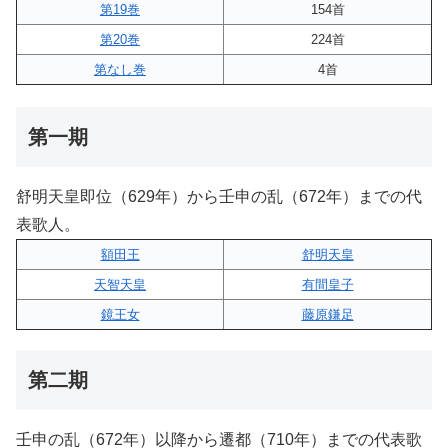
第19巻
154首
第20巻
224首
第なし巻
4首
第一期
舒明天皇即位（629年）から壬申の乱（672年）までの代
表歌人。
額田王
舒明天皇
天智天皇
有間皇子
鏡王女
藤原鎌足
第二期
壬申の乱（672年）以降から遷都（710年）までの代表歌