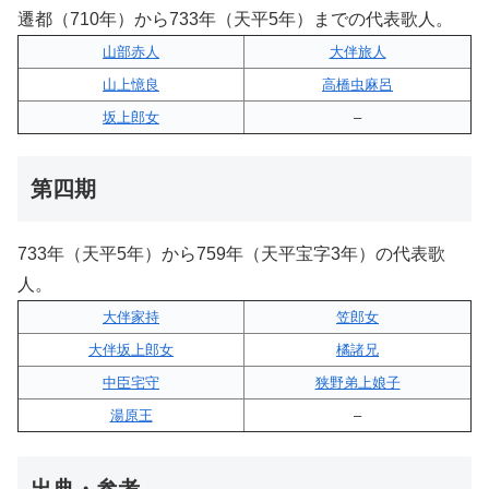
遷都（710年）から733年（天平5年）までの代表歌人。
山部赤人
大伴旅人
山上憶良
高橋虫麻呂
坂上郎女
–
第四期
733年（天平5年）から759年（天平宝字3年）の代表歌
人。
大伴家持
笠郎女
大伴坂上郎女
橘諸兄
中臣宅守
狭野弟上娘子
湯原王
–
出典・参考