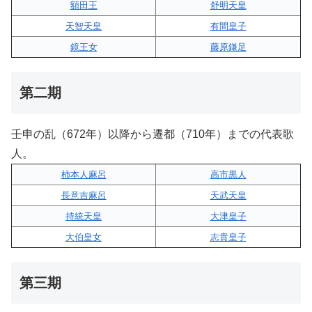
額田王
舒明天皇
天智天皇
有間皇子
鏡王女
藤原鎌足
第二期
壬申の乱（672年）以降から遷都（710年）までの代表歌
人。
柿本人麻呂
高市黒人
長意吉麻呂
天武天皇
持統天皇
大津皇子
大伯皇女
志貴皇子
第三期