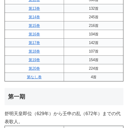
第13巻
132首
第14巻
245首
第15巻
216首
第16巻
104首
第17巻
142首
第18巻
107首
第19巻
154首
第20巻
224首
第なし巻
4首
第一期
舒明天皇即位（629年）から壬申の乱（672年）までの代
表歌人。