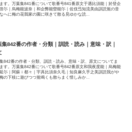
ます。万葉集841番について歌番号841番原文于遇比須能｜於登企
倍尓｜烏梅能波奈｜和企弊能曽能尓｜佐伎弖知流美由訓読鴬の音
なへに梅の花我家の園に咲きて散る見ゆかな読...
葉集842番の作者・分類｜訓読・読み｜意味・訳｜
文
集842番の作者・分類、訓読・読み、意味・訳、原文についてま
ます。万葉集842番について歌番号842番原文和我夜度能｜烏梅能
延尓｜阿蘇ｉ都々｜宇具比須奈久毛｜知良麻久乎之美訓読我がや
梅の下枝に遊びつつ鴬鳴くも散らまく惜しみか...