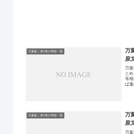
万
万葉集｜第5巻の和歌一覧
原
万葉
とめ
等母
ば逢
万
万葉集｜第5巻の和歌一覧
原
万葉