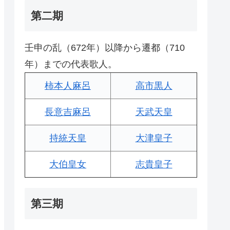
第二期
壬申の乱（672年）以降から遷都（710
年）までの代表歌人。
柿本人麻呂
高市黒人
長意吉麻呂
天武天皇
持統天皇
大津皇子
大伯皇女
志貴皇子
第三期