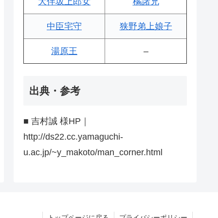
大伴坂上郎女
橘諸兄
中臣宅守
狭野弟上娘子
湯原王
–
出典・参考
■ 吉村誠 様HP｜
http://ds22.cc.yamaguchi-
u.ac.jp/~y_makoto/man_corner.html
トップページに戻る
プライバシーポリシー