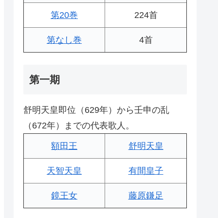
第20巻
224首
第なし巻
4首
第一期
舒明天皇即位（629年）から壬申の乱
（672年）までの代表歌人。
額田王
舒明天皇
天智天皇
有間皇子
鏡王女
藤原鎌足