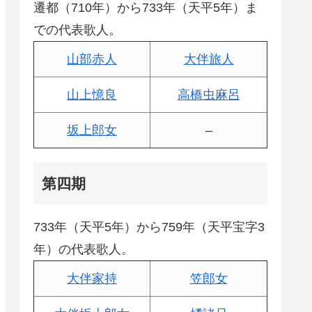
遷都（710年）から733年（天平5年）ま
での代表歌人。
山部赤人
大伴旅人
山上憶良
高橋虫麻呂
坂上郎女
–
第四期
733年（天平5年）から759年（天平宝字3
年）の代表歌人。
大伴家持
笠郎女