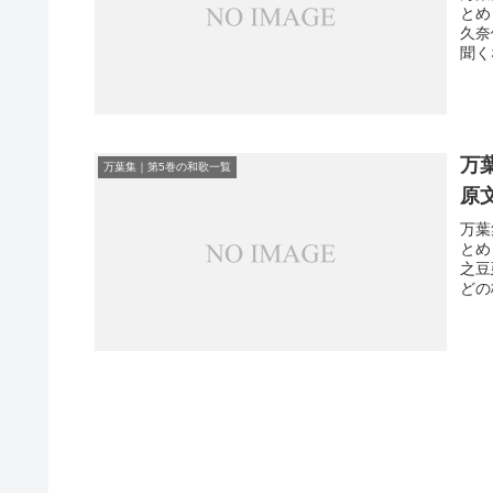
とめ
久奈
聞く
万
万葉集｜第5巻の和歌一覧
原
万葉
とめ
之豆
どの