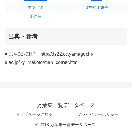
中臣宅守
狭野弟上娘子
湯原王
–
出典・参考
■ 吉村誠 様HP｜http://ds22.cc.yamaguchi-
u.ac.jp/~y_makoto/man_corner.html
万葉集一覧データベース
トップページに戻る
プライバシーポリシー
© 2018 万葉集一覧データベース.