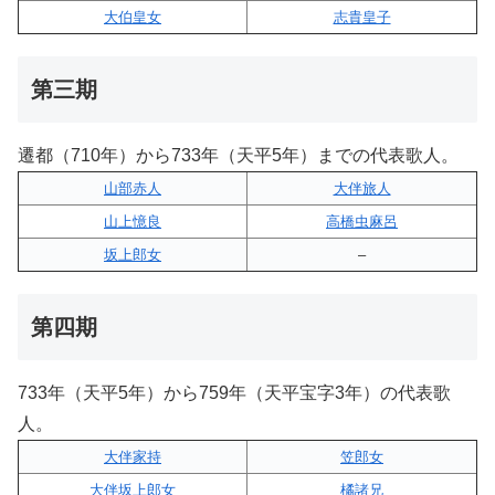
大伯皇女
志貴皇子
第三期
遷都（710年）から733年（天平5年）までの代表歌人。
山部赤人
大伴旅人
山上憶良
高橋虫麻呂
坂上郎女
–
第四期
733年（天平5年）から759年（天平宝字3年）の代表歌
人。
大伴家持
笠郎女
大伴坂上郎女
橘諸兄