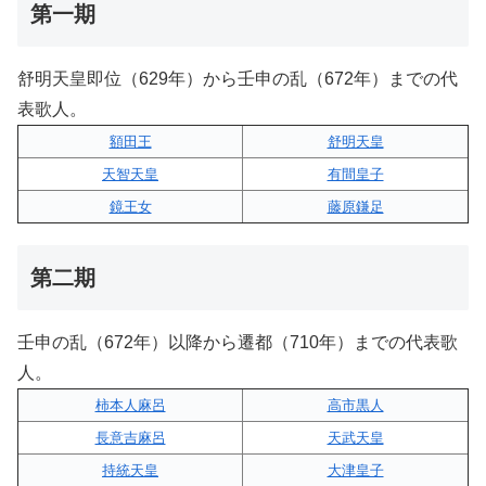
第一期
舒明天皇即位（629年）から壬申の乱（672年）までの代
表歌人。
額田王
舒明天皇
天智天皇
有間皇子
鏡王女
藤原鎌足
第二期
壬申の乱（672年）以降から遷都（710年）までの代表歌
人。
柿本人麻呂
高市黒人
長意吉麻呂
天武天皇
持統天皇
大津皇子