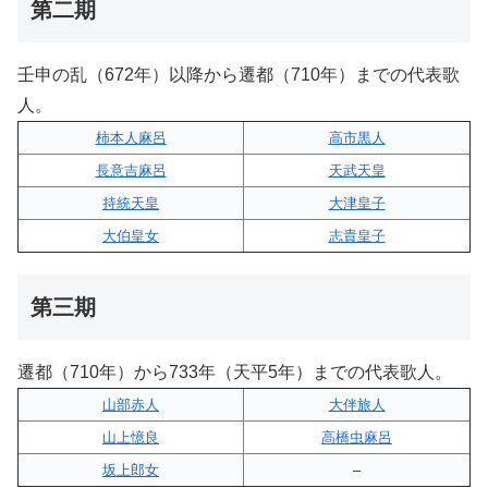
第二期
壬申の乱（672年）以降から遷都（710年）までの代表歌
人。
柿本人麻呂
高市黒人
長意吉麻呂
天武天皇
持統天皇
大津皇子
大伯皇女
志貴皇子
第三期
遷都（710年）から733年（天平5年）までの代表歌人。
山部赤人
大伴旅人
山上憶良
高橋虫麻呂
坂上郎女
–