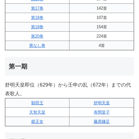
第17巻
142首
第18巻
107首
第19巻
154首
第20巻
224首
第なし巻
4首
第一期
舒明天皇即位（629年）から壬申の乱（672年）までの代
表歌人。
額田王
舒明天皇
天智天皇
有間皇子
鏡王女
藤原鎌足