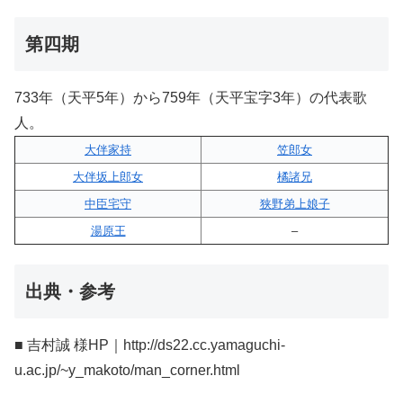
第四期
733年（天平5年）から759年（天平宝字3年）の代表歌
人。
大伴家持
笠郎女
大伴坂上郎女
橘諸兄
中臣宅守
狭野弟上娘子
湯原王
–
出典・参考
■ 吉村誠 様HP｜http://ds22.cc.yamaguchi-
u.ac.jp/~y_makoto/man_corner.html