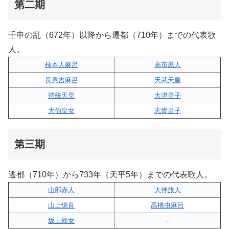
第二期
壬申の乱（672年）以降から遷都（710年）までの代表歌
人。
柿本人麻呂
高市黒人
長意吉麻呂
天武天皇
持統天皇
大津皇子
大伯皇女
志貴皇子
第三期
遷都（710年）から733年（天平5年）までの代表歌人。
山部赤人
大伴旅人
山上憶良
高橋虫麻呂
坂上郎女
–