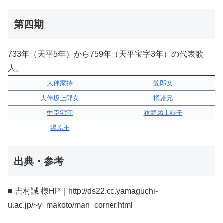
第四期
733年（天平5年）から759年（天平宝字3年）の代表歌
人。
大伴家持
笠郎女
大伴坂上郎女
橘諸兄
中臣宅守
狭野弟上娘子
湯原王
–
出典・参考
■ 吉村誠 様HP｜http://ds22.cc.yamaguchi-
u.ac.jp/~y_makoto/man_corner.html