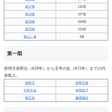
第17巻
142首
第18巻
107首
第19巻
154首
第20巻
224首
第なし巻
4首
第一期
舒明天皇即位（629年）から壬申の乱（672年）までの代
表歌人。
額田王
舒明天皇
天智天皇
有間皇子
鏡王女
藤原鎌足