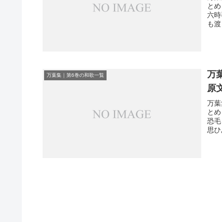
とめ
六時
も渡
万
万葉集｜第6巻の和歌一覧
原
万葉
とめ
恐毛
思ひ