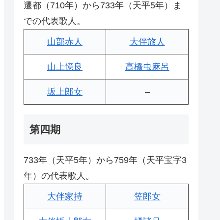
遷都（710年）から733年（天平5年）ま
での代表歌人。
山部赤人
大伴旅人
山上憶良
高橋虫麻呂
坂上郎女
–
第四期
733年（天平5年）から759年（天平宝字3
年）の代表歌人。
大伴家持
笠郎女