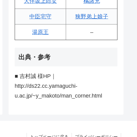
大伴坂上郎女
橘諸兄
中臣宅守
狭野弟上娘子
湯原王
–
出典・参考
■ 吉村誠 様HP｜
http://ds22.cc.yamaguchi-
u.ac.jp/~y_makoto/man_corner.html
トップページに戻る
プライバシーポリシー