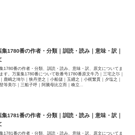
葉集1780番の作者・分類｜訓読・読み｜意味・訳｜
文
集1780番の作者・分類、訓読・読み、意味・訳、原文についてま
ます。万葉集1780番について歌番号1780番原文牛乃｜三宅之尓｜
｜鹿嶋之埼尓｜狭丹塗之｜小船儲｜玉纒之｜小梶繁貫｜夕塩之｜
登等美尓｜三船子呼｜阿騰母比立而｜喚立...
葉集1781番の作者・分類｜訓読・読み｜意味・訳｜
文
集1781番の作者・分類、訓読・読み、意味・訳、原文についてま