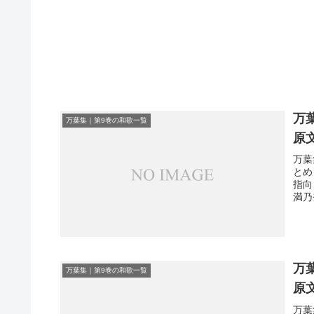
万
万葉集｜第9巻の和歌一覧
原
万葉
とめ
指向
満乃
万
万葉集｜第9巻の和歌一覧
原
万葉