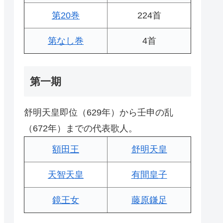
第20巻
224首
第なし巻
4首
第一期
舒明天皇即位（629年）から壬申の乱
（672年）までの代表歌人。
額田王
舒明天皇
天智天皇
有間皇子
鏡王女
藤原鎌足