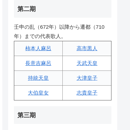
第二期
壬申の乱（672年）以降から遷都（710
年）までの代表歌人。
柿本人麻呂
高市黒人
長意吉麻呂
天武天皇
持統天皇
大津皇子
大伯皇女
志貴皇子
第三期