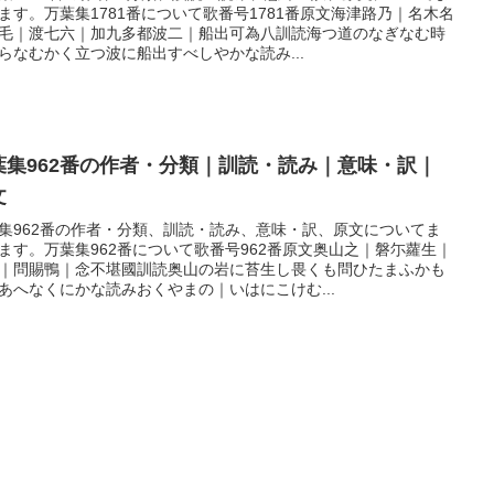
ます。万葉集1781番について歌番号1781番原文海津路乃｜名木名
毛｜渡七六｜加九多都波二｜船出可為八訓読海つ道のなぎなむ時
らなむかく立つ波に船出すべしやかな読み...
葉集962番の作者・分類｜訓読・読み｜意味・訳｜
文
集962番の作者・分類、訓読・読み、意味・訳、原文についてま
ます。万葉集962番について歌番号962番原文奥山之｜磐尓蘿生｜
｜問賜鴨｜念不堪國訓読奥山の岩に苔生し畏くも問ひたまふかも
あへなくにかな読みおくやまの｜いはにこけむ...