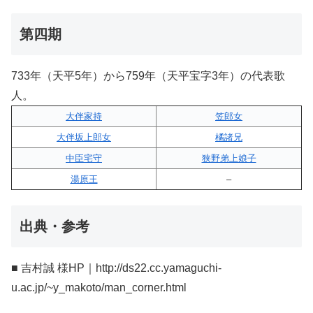
第四期
733年（天平5年）から759年（天平宝字3年）の代表歌
人。
大伴家持
笠郎女
大伴坂上郎女
橘諸兄
中臣宅守
狭野弟上娘子
湯原王
–
出典・参考
■ 吉村誠 様HP｜http://ds22.cc.yamaguchi-
u.ac.jp/~y_makoto/man_corner.html