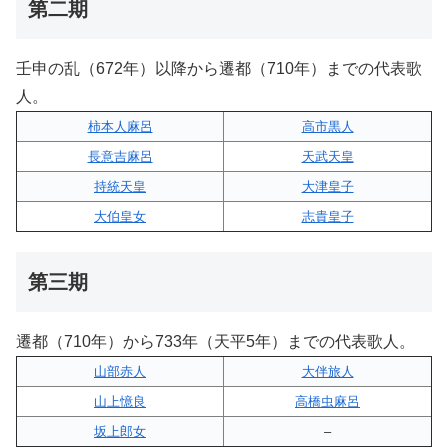
第二期
壬申の乱（672年）以降から遷都（710年）までの代表歌
人。
柿本人麻呂
高市黒人
長意吉麻呂
天武天皇
持統天皇
大津皇子
大伯皇女
志貴皇子
第三期
遷都（710年）から733年（天平5年）までの代表歌人。
山部赤人
大伴旅人
山上憶良
高橋虫麻呂
坂上郎女
–