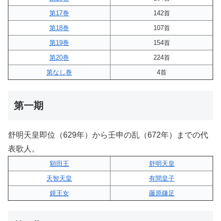
第17巻
142首
第18巻
107首
第19巻
154首
第20巻
224首
第なし巻
4首
第一期
舒明天皇即位（629年）から壬申の乱（672年）までの代
表歌人。
額田王
舒明天皇
天智天皇
有間皇子
鏡王女
藤原鎌足