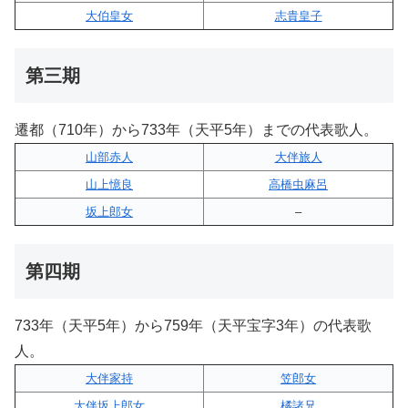
大伯皇女
志貴皇子
第三期
遷都（710年）から733年（天平5年）までの代表歌人。
山部赤人
大伴旅人
山上憶良
高橋虫麻呂
坂上郎女
–
第四期
733年（天平5年）から759年（天平宝字3年）の代表歌
人。
大伴家持
笠郎女
大伴坂上郎女
橘諸兄