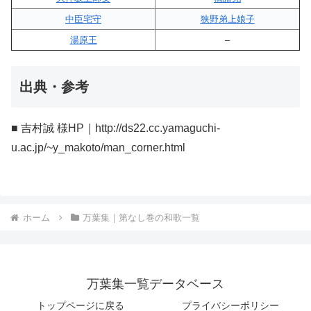
中臣宅守
狭野弟上娘子
湯原王
–
出典・参考
■ 吉村誠 様HP｜http://ds22.cc.yamaguchi-
u.ac.jp/~y_makoto/man_corner.html
ホーム
万葉集｜第なし巻の和歌一覧
万葉集一覧データベース
トップページに戻る
プライバシーポリシー