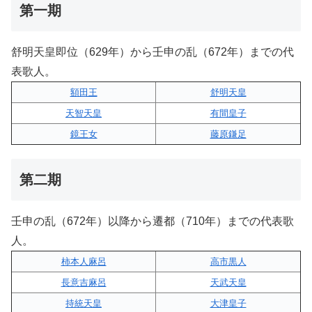
第一期
舒明天皇即位（629年）から壬申の乱（672年）までの代
表歌人。
額田王
舒明天皇
天智天皇
有間皇子
鏡王女
藤原鎌足
第二期
壬申の乱（672年）以降から遷都（710年）までの代表歌
人。
柿本人麻呂
高市黒人
長意吉麻呂
天武天皇
持統天皇
大津皇子