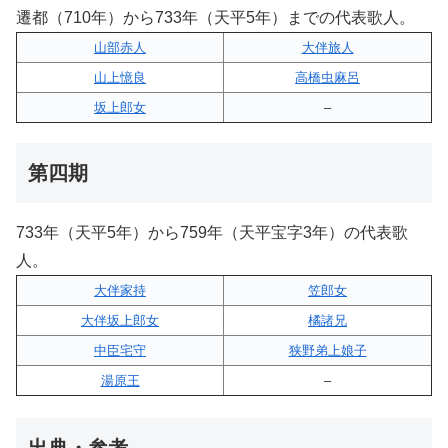
遷都（710年）から733年（天平5年）までの代表歌人。
山部赤人
大伴旅人
山上憶良
高橋虫麻呂
坂上郎女
–
第四期
733年（天平5年）から759年（天平宝字3年）の代表歌
人。
大伴家持
笠郎女
大伴坂上郎女
橘諸兄
中臣宅守
狭野弟上娘子
湯原王
–
出典・参考