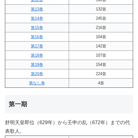
第13巻
132首
第14巻
245首
第15巻
216首
第16巻
104首
第17巻
142首
第18巻
107首
第19巻
154首
第20巻
224首
第なし巻
4首
第一期
舒明天皇即位（629年）から壬申の乱（672年）までの代
表歌人。