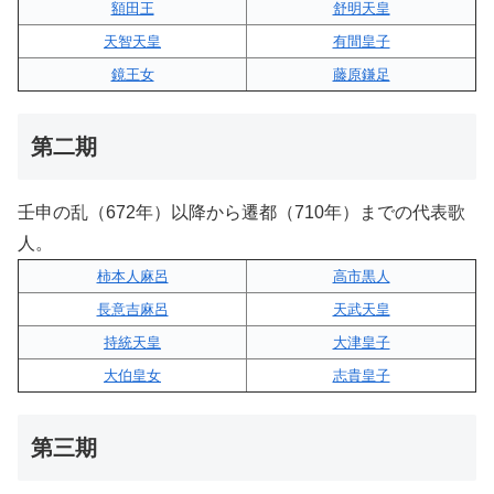
額田王
舒明天皇
天智天皇
有間皇子
鏡王女
藤原鎌足
第二期
壬申の乱（672年）以降から遷都（710年）までの代表歌
人。
柿本人麻呂
高市黒人
長意吉麻呂
天武天皇
持統天皇
大津皇子
大伯皇女
志貴皇子
第三期