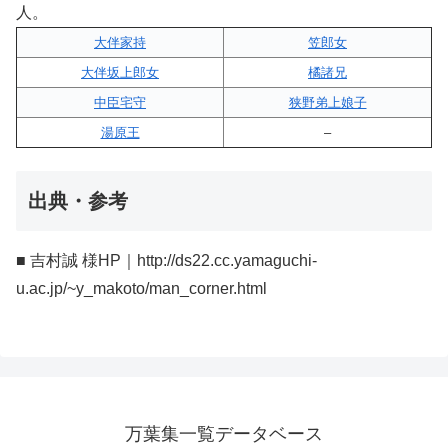
人。
大伴家持
笠郎女
大伴坂上郎女
橘諸兄
中臣宅守
狭野弟上娘子
湯原王
–
出典・参考
■ 吉村誠 様HP｜http://ds22.cc.yamaguchi-
u.ac.jp/~y_makoto/man_corner.html
万葉集一覧データベース