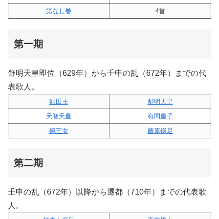
第なし巻
4首
第一期
舒明天皇即位（629年）から壬申の乱（672年）までの代
表歌人。
額田王
舒明天皇
天智天皇
有間皇子
鏡王女
藤原鎌足
第二期
壬申の乱（672年）以降から遷都（710年）までの代表歌
人。