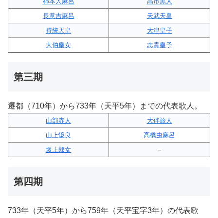
柿本人麻呂
高市黒人
長意吉麻呂
天武天皇
持統天皇
大津皇子
大伯皇女
志貴皇子
第三期
遷都（710年）から733年（天平5年）までの代表歌人。
山部赤人
大伴旅人
山上憶良
高橋虫麻呂
坂上郎女
–
第四期
733年（天平5年）から759年（天平宝字3年）の代表歌