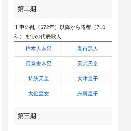
第二期
壬申の乱（672年）以降から遷都（710
年）までの代表歌人。
柿本人麻呂
高市黒人
長意吉麻呂
天武天皇
持統天皇
大津皇子
大伯皇女
志貴皇子
第三期