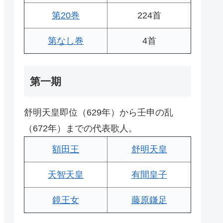
第20巻
224首
第なし巻
4首
第一期
舒明天皇即位（629年）から壬申の乱
（672年）までの代表歌人。
額田王
舒明天皇
天智天皇
有間皇子
鏡王女
藤原鎌足