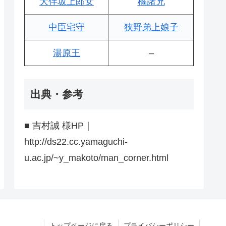
大伴坂上郎女
橘諸兄
中臣宅守
狭野弟上娘子
湯原王
–
出典・参考
■ 吉村誠 様HP｜
http://ds22.cc.yamaguchi-
u.ac.jp/~y_makoto/man_corner.html
トップページに戻る
プライバシーポリシー