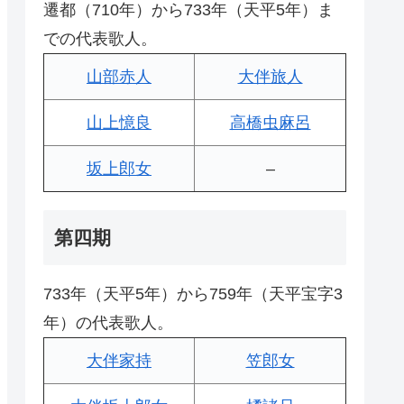
遷都（710年）から733年（天平5年）ま
での代表歌人。
山部赤人
大伴旅人
山上憶良
高橋虫麻呂
坂上郎女
–
第四期
733年（天平5年）から759年（天平宝字3
年）の代表歌人。
大伴家持
笠郎女