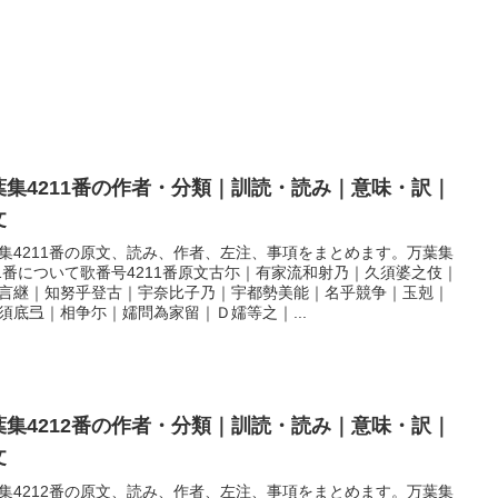
葉集4211番の作者・分類｜訓読・読み｜意味・訳｜
文
集4211番の原文、読み、作者、左注、事項をまとめます。万葉集
11番について歌番号4211番原文古尓｜有家流和射乃｜久須婆之伎｜
言継｜知努乎登古｜宇奈比子乃｜宇都勢美能｜名乎競争｜玉剋｜
須底弖｜相争尓｜嬬問為家留｜Ｄ嬬等之｜...
葉集4212番の作者・分類｜訓読・読み｜意味・訳｜
文
集4212番の原文、読み、作者、左注、事項をまとめます。万葉集