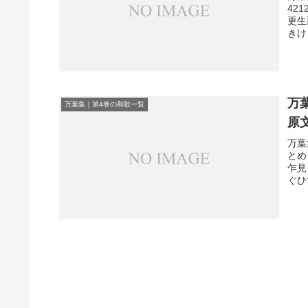
42
更生
きけ
万
万葉集｜第4巻の和歌一覧
原
万葉
とめ
乍見
ぐひ