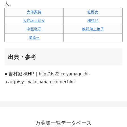
人。
大伴家持
笠郎女
大伴坂上郎女
橘諸兄
中臣宅守
狭野弟上娘子
湯原王
–
出典・参考
■ 吉村誠 様HP｜http://ds22.cc.yamaguchi-
u.ac.jp/~y_makoto/man_corner.html
万葉集一覧データベース