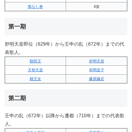
第なし巻
4首
第一期
舒明天皇即位（629年）から壬申の乱（672年）までの代
表歌人。
額田王
舒明天皇
天智天皇
有間皇子
鏡王女
藤原鎌足
第二期
壬申の乱（672年）以降から遷都（710年）までの代表歌
人。