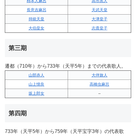
柿本人麻呂
高市黒人
長意吉麻呂
天武天皇
持統天皇
大津皇子
大伯皇女
志貴皇子
第三期
遷都（710年）から733年（天平5年）までの代表歌人。
山部赤人
大伴旅人
山上憶良
高橋虫麻呂
坂上郎女
–
第四期
733年（天平5年）から759年（天平宝字3年）の代表歌