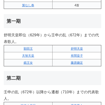
第なし巻
4首
第一期
舒明天皇即位（629年）から壬申の乱（672年）までの代
表歌人。
額田王
舒明天皇
天智天皇
有間皇子
鏡王女
藤原鎌足
第二期
壬申の乱（672年）以降から遷都（710年）までの代表歌
人。