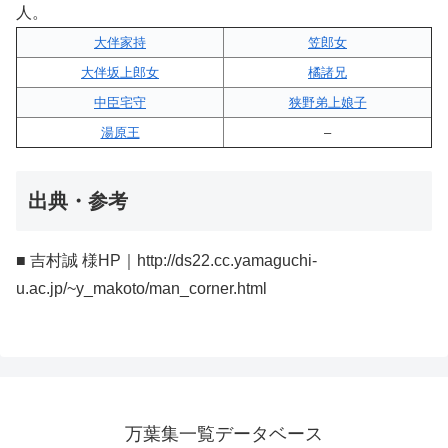
人。
大伴家持
笠郎女
大伴坂上郎女
橘諸兄
中臣宅守
狭野弟上娘子
湯原王
–
出典・参考
■ 吉村誠 様HP｜http://ds22.cc.yamaguchi-
u.ac.jp/~y_makoto/man_corner.html
万葉集一覧データベース