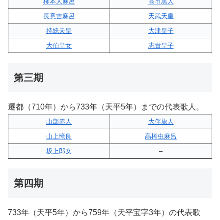
柿本人麻呂
高市黒人
長意吉麻呂
天武天皇
持統天皇
大津皇子
大伯皇女
志貴皇子
第三期
遷都（710年）から733年（天平5年）までの代表歌人。
山部赤人
大伴旅人
山上憶良
高橋虫麻呂
坂上郎女
–
第四期
733年（天平5年）から759年（天平宝字3年）の代表歌