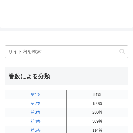
巻数による分類
第1巻
84首
第2巻
150首
第3巻
250首
第4巻
309首
第5巻
114首