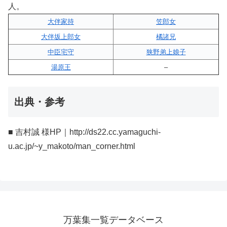
人。
大伴家持
笠郎女
大伴坂上郎女
橘諸兄
中臣宅守
狭野弟上娘子
湯原王
–
出典・参考
■ 吉村誠 様HP｜http://ds22.cc.yamaguchi-
u.ac.jp/~y_makoto/man_corner.html
万葉集一覧データベース