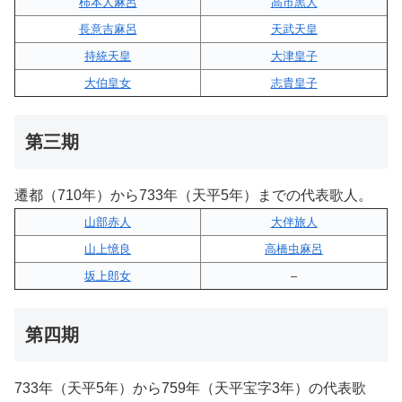
柿本人麻呂
高市黒人
長意吉麻呂
天武天皇
持統天皇
大津皇子
大伯皇女
志貴皇子
第三期
遷都（710年）から733年（天平5年）までの代表歌人。
山部赤人
大伴旅人
山上憶良
高橋虫麻呂
坂上郎女
–
第四期
733年（天平5年）から759年（天平宝字3年）の代表歌