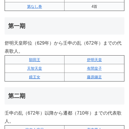
第なし巻
4首
第一期
舒明天皇即位（629年）から壬申の乱（672年）までの代
表歌人。
額田王
舒明天皇
天智天皇
有間皇子
鏡王女
藤原鎌足
第二期
壬申の乱（672年）以降から遷都（710年）までの代表歌
人。