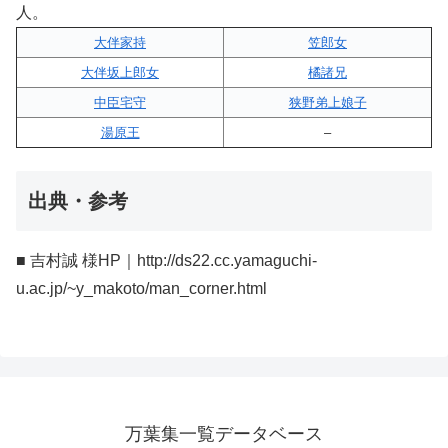
人。
大伴家持
笠郎女
大伴坂上郎女
橘諸兄
中臣宅守
狭野弟上娘子
湯原王
–
出典・参考
■ 吉村誠 様HP｜http://ds22.cc.yamaguchi-
u.ac.jp/~y_makoto/man_corner.html
万葉集一覧データベース