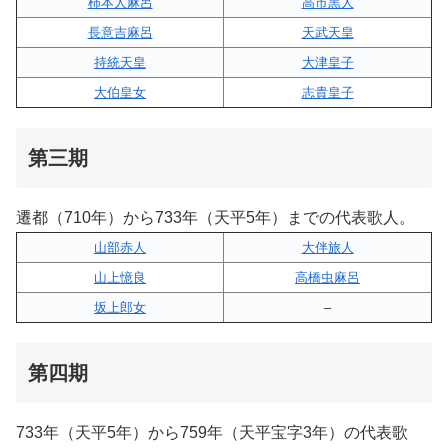
柿本人麻呂
高市黒人
長意吉麻呂
天武天皇
持統天皇
大津皇子
大伯皇女
志貴皇子
第三期
遷都（710年）から733年（天平5年）までの代表歌人。
山部赤人
大伴旅人
山上憶良
高橋虫麻呂
坂上郎女
–
第四期
733年（天平5年）から759年（天平宝字3年）の代表歌