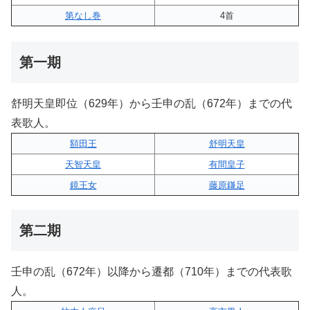
第なし巻
4首
第一期
舒明天皇即位（629年）から壬申の乱（672年）までの代
表歌人。
額田王
舒明天皇
天智天皇
有間皇子
鏡王女
藤原鎌足
第二期
壬申の乱（672年）以降から遷都（710年）までの代表歌
人。