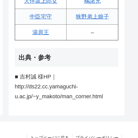
大伴坂上郎女
橘諸兄
中臣宅守
狭野弟上娘子
湯原王
–
出典・参考
■ 吉村誠 様HP｜
http://ds22.cc.yamaguchi-
u.ac.jp/~y_makoto/man_corner.html
トップページに戻る
プライバシーポリシー