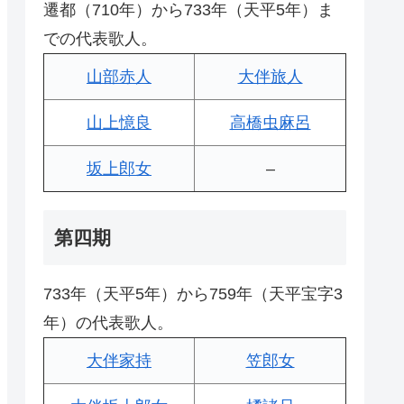
遷都（710年）から733年（天平5年）ま
での代表歌人。
山部赤人
大伴旅人
山上憶良
高橋虫麻呂
坂上郎女
–
第四期
733年（天平5年）から759年（天平宝字3
年）の代表歌人。
大伴家持
笠郎女