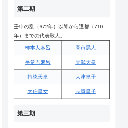
第二期
壬申の乱（672年）以降から遷都（710
年）までの代表歌人。
柿本人麻呂
高市黒人
長意吉麻呂
天武天皇
持統天皇
大津皇子
大伯皇女
志貴皇子
第三期