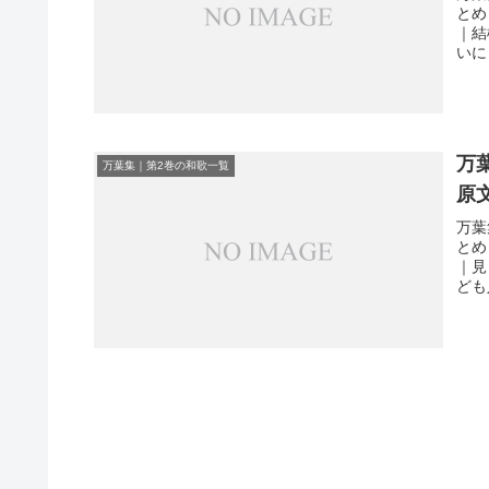
とめ
｜結
いに
万
万葉集｜第2巻の和歌一覧
原
万葉
とめ
｜見
ども