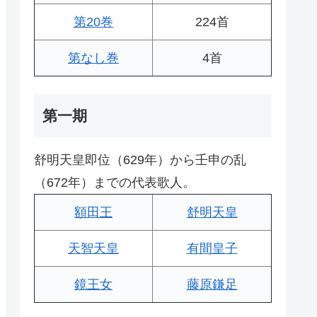
第20巻
224首
第なし巻
4首
第一期
舒明天皇即位（629年）から壬申の乱
（672年）までの代表歌人。
額田王
舒明天皇
天智天皇
有間皇子
鏡王女
藤原鎌足