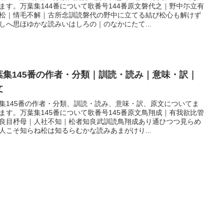
ます。万葉集144番について歌番号144番原文磐代之｜野中尓立有
松｜情毛不解｜古所念訓読磐代の野中に立てる結び松心も解けず
しへ思ほゆかな読みいはしろの｜のなかにたて...
葉集145番の作者・分類｜訓読・読み｜意味・訳｜
文
集145番の作者・分類、訓読・読み、意味・訳、原文についてま
ます。万葉集145番について歌番号145番原文鳥翔成｜有我欲比管
良目杼母｜人社不知｜松者知良武訓読鳥翔成あり通ひつつ見らめ
人こそ知らね松は知るらむかな読みあまがけり...