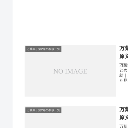
万
万葉集｜第2巻の和歌一覧
原
万葉
とめ
結｜
た見
万
万葉集｜第2巻の和歌一覧
原
万葉