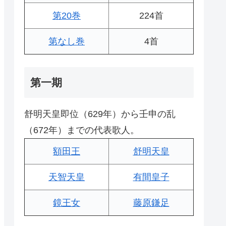
第20巻
224首
第なし巻
4首
第一期
舒明天皇即位（629年）から壬申の乱
（672年）までの代表歌人。
額田王
舒明天皇
天智天皇
有間皇子
鏡王女
藤原鎌足