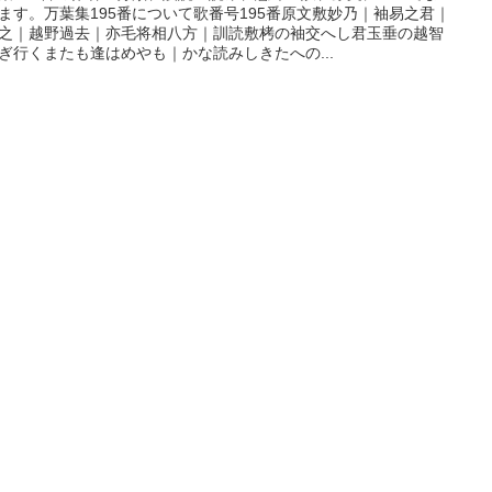
ます。万葉集195番について歌番号195番原文敷妙乃｜袖易之君｜
之｜越野過去｜亦毛将相八方｜訓読敷栲の袖交へし君玉垂の越智
ぎ行くまたも逢はめやも｜かな読みしきたへの...