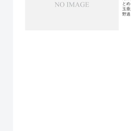
とめ
玉垂
野過