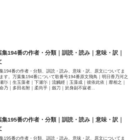
葉集194番の作者・分類｜訓読・読み｜意味・訳｜
文
集194番の作者・分類、訓読・読み、意味・訳、原文についてま
ます。万葉集194番について歌番号194番原文飛鳥｜明日香乃河之
瀬尓｜生玉藻者｜下瀬尓｜流觸經｜玉藻成｜彼依此依｜靡相之｜
命乃｜多田名附｜柔尚乎｜劔刀｜於身副不寐者...
葉集195番の作者・分類｜訓読・読み｜意味・訳｜
文
集195番の作者・分類、訓読・読み、意味・訳、原文についてま