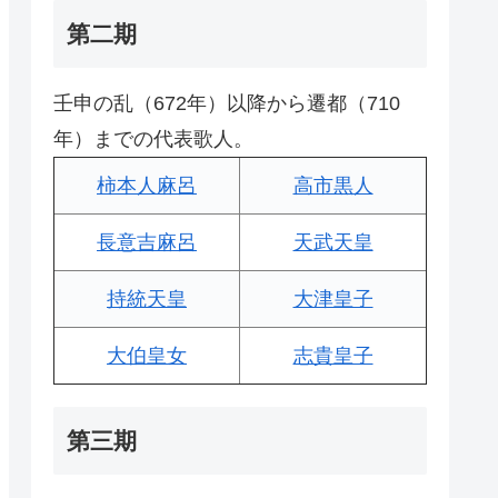
第二期
壬申の乱（672年）以降から遷都（710
年）までの代表歌人。
柿本人麻呂
高市黒人
長意吉麻呂
天武天皇
持統天皇
大津皇子
大伯皇女
志貴皇子
第三期