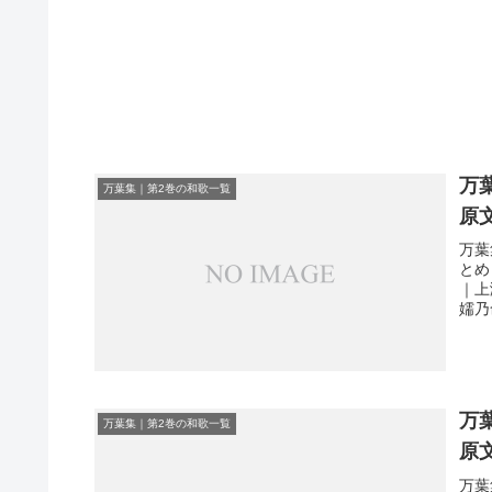
万
万葉集｜第2巻の和歌一覧
原
万葉
とめ
｜上
嬬乃
万
万葉集｜第2巻の和歌一覧
原
万葉