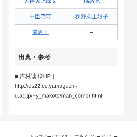
大伴坂上郎女
橘諸兄
中臣宅守
狭野弟上娘子
湯原王
–
出典・参考
■ 吉村誠 様HP｜
http://ds22.cc.yamaguchi-
u.ac.jp/~y_makoto/man_corner.html
トップページに戻る
プライバシーポリシー