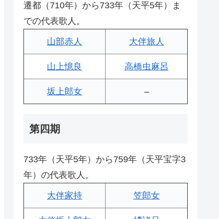
遷都（710年）から733年（天平5年）ま
での代表歌人。
山部赤人
大伴旅人
山上憶良
高橋虫麻呂
坂上郎女
–
第四期
733年（天平5年）から759年（天平宝字3
年）の代表歌人。
大伴家持
笠郎女