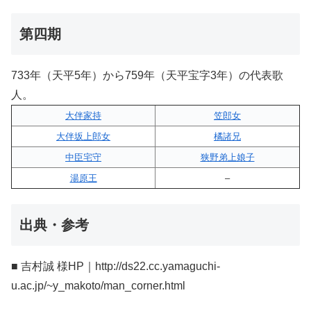
第四期
733年（天平5年）から759年（天平宝字3年）の代表歌
人。
大伴家持
笠郎女
大伴坂上郎女
橘諸兄
中臣宅守
狭野弟上娘子
湯原王
–
出典・参考
■ 吉村誠 様HP｜http://ds22.cc.yamaguchi-
u.ac.jp/~y_makoto/man_corner.html