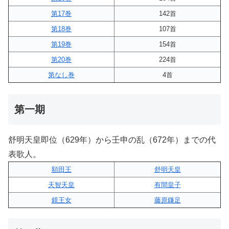
第17巻
142首
第18巻
107首
第19巻
154首
第20巻
224首
第なし巻
4首
第一期
舒明天皇即位（629年）から壬申の乱（672年）までの代
表歌人。
額田王
舒明天皇
天智天皇
有間皇子
鏡王女
藤原鎌足