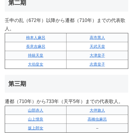
第二期
壬申の乱（672年）以降から遷都（710年）までの代表歌
人。
柿本人麻呂
高市黒人
長意吉麻呂
天武天皇
持統天皇
大津皇子
大伯皇女
志貴皇子
第三期
遷都（710年）から733年（天平5年）までの代表歌人。
山部赤人
大伴旅人
山上憶良
高橋虫麻呂
坂上郎女
–