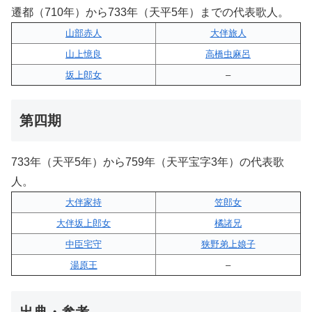
遷都（710年）から733年（天平5年）までの代表歌人。
山部赤人
大伴旅人
山上憶良
高橋虫麻呂
坂上郎女
–
第四期
733年（天平5年）から759年（天平宝字3年）の代表歌
人。
大伴家持
笠郎女
大伴坂上郎女
橘諸兄
中臣宅守
狭野弟上娘子
湯原王
–
出典・参考