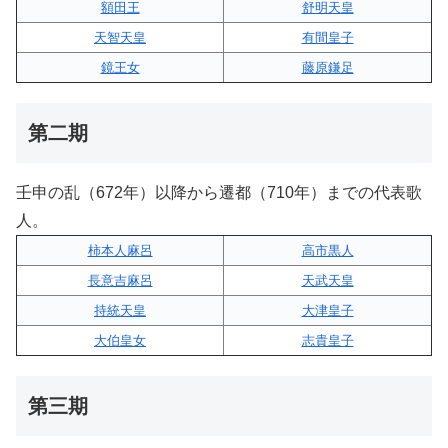
額田王
舒明天皇
天智天皇
有間皇子
鏡王女
藤原鎌足
第二期
壬申の乱（672年）以降から遷都（710年）までの代表歌
人。
柿本人麻呂
高市黒人
長意吉麻呂
天武天皇
持統天皇
大津皇子
大伯皇女
志貴皇子
第三期