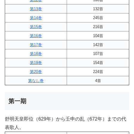
第13巻
132首
第14巻
245首
第15巻
216首
第16巻
104首
第17巻
142首
第18巻
107首
第19巻
154首
第20巻
224首
第なし巻
4首
第一期
舒明天皇即位（629年）から壬申の乱（672年）までの代
表歌人。