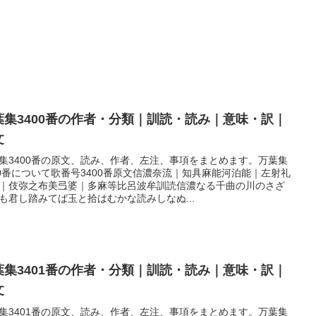
葉集3400番の作者・分類｜訓読・読み｜意味・訳｜
文
集3400番の原文、読み、作者、左注、事項をまとめます。万葉集
00番について歌番号3400番原文信濃奈流｜知具麻能河泊能｜左射礼
｜伎弥之布美弖婆｜多麻等比呂波牟訓読信濃なる千曲の川のさざ
も君し踏みてば玉と拾はむかな読みしなぬ...
葉集3401番の作者・分類｜訓読・読み｜意味・訳｜
文
集3401番の原文、読み、作者、左注、事項をまとめます。万葉集