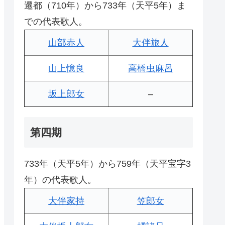
遷都（710年）から733年（天平5年）ま
での代表歌人。
山部赤人
大伴旅人
山上憶良
高橋虫麻呂
坂上郎女
–
第四期
733年（天平5年）から759年（天平宝字3
年）の代表歌人。
大伴家持
笠郎女