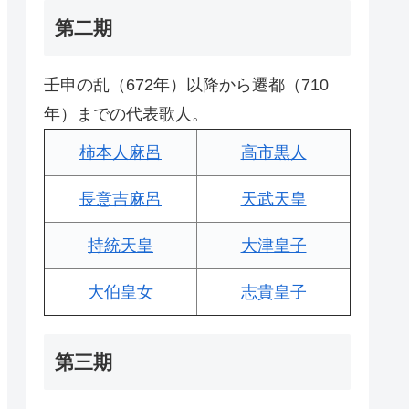
第二期
壬申の乱（672年）以降から遷都（710
年）までの代表歌人。
柿本人麻呂
高市黒人
長意吉麻呂
天武天皇
持統天皇
大津皇子
大伯皇女
志貴皇子
第三期