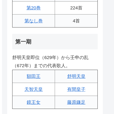
第20巻
224首
第なし巻
4首
第一期
舒明天皇即位（629年）から壬申の乱
（672年）までの代表歌人。
額田王
舒明天皇
天智天皇
有間皇子
鏡王女
藤原鎌足