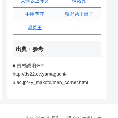
大伴坂上郎女
橘諸兄
中臣宅守
狭野弟上娘子
湯原王
–
出典・参考
■ 吉村誠 様HP｜
http://ds22.cc.yamaguchi-
u.ac.jp/~y_makoto/man_corner.html
トップページに戻る
プライバシーポリシー