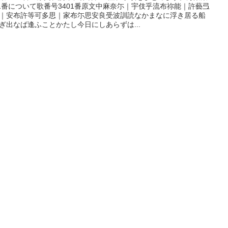
01番について歌番号3401番原文中麻奈尓｜宇伎乎流布祢能｜許藝弖
｜安布許等可多思｜家布尓思安良受波訓読なかまなに浮き居る船
ぎ出なば逢ふことかたし今日にしあらずは...