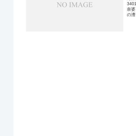
34
奈婆
の漕