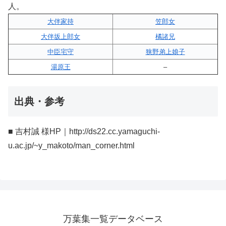
人。
大伴家持
笠郎女
大伴坂上郎女
橘諸兄
中臣宅守
狭野弟上娘子
湯原王
–
出典・参考
■ 吉村誠 様HP｜http://ds22.cc.yamaguchi-
u.ac.jp/~y_makoto/man_corner.html
万葉集一覧データベース