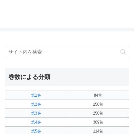
巻数による分類
第1巻
84首
第2巻
150首
第3巻
250首
第4巻
309首
第5巻
114首