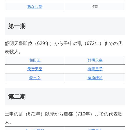
第なし巻
4首
第一期
舒明天皇即位（629年）から壬申の乱（672年）までの代
表歌人。
額田王
舒明天皇
天智天皇
有間皇子
鏡王女
藤原鎌足
第二期
壬申の乱（672年）以降から遷都（710年）までの代表歌
人。