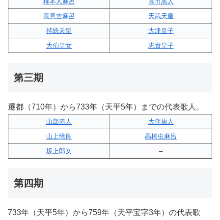
柿本人麻呂
高市黒人
長意吉麻呂
天武天皇
持統天皇
大津皇子
大伯皇女
志貴皇子
第三期
遷都（710年）から733年（天平5年）までの代表歌人。
山部赤人
大伴旅人
山上憶良
高橋虫麻呂
坂上郎女
–
第四期
733年（天平5年）から759年（天平宝字3年）の代表歌