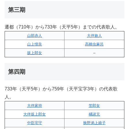
第三期
遷都（710年）から733年（天平5年）までの代表歌人。
山部赤人
大伴旅人
山上憶良
高橋虫麻呂
坂上郎女
–
第四期
733年（天平5年）から759年（天平宝字3年）の代表歌
人。
大伴家持
笠郎女
大伴坂上郎女
橘諸兄
中臣宅守
狭野弟上娘子