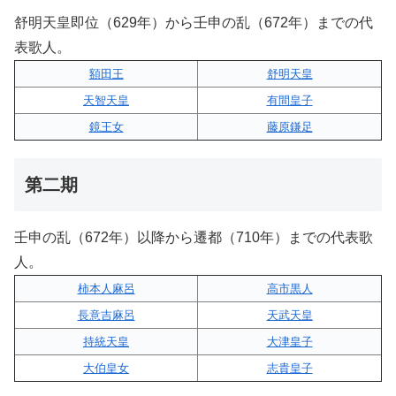
舒明天皇即位（629年）から壬申の乱（672年）までの代
表歌人。
額田王
舒明天皇
天智天皇
有間皇子
鏡王女
藤原鎌足
第二期
壬申の乱（672年）以降から遷都（710年）までの代表歌
人。
柿本人麻呂
高市黒人
長意吉麻呂
天武天皇
持統天皇
大津皇子
大伯皇女
志貴皇子