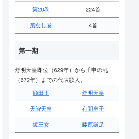
第20巻
224首
第なし巻
4首
第一期
舒明天皇即位（629年）から壬申の乱
（672年）までの代表歌人。
額田王
舒明天皇
天智天皇
有間皇子
鏡王女
藤原鎌足