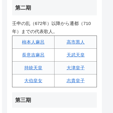
第二期
壬申の乱（672年）以降から遷都（710
年）までの代表歌人。
柿本人麻呂
高市黒人
長意吉麻呂
天武天皇
持統天皇
大津皇子
大伯皇女
志貴皇子
第三期