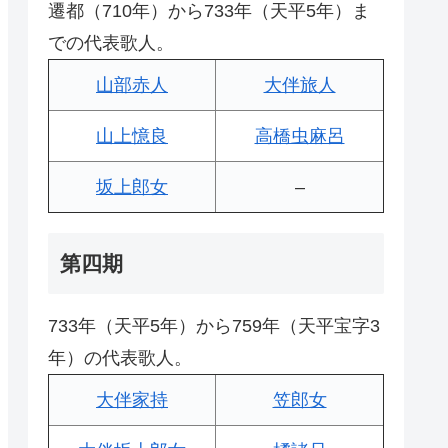
遷都（710年）から733年（天平5年）ま
での代表歌人。
山部赤人
大伴旅人
山上憶良
高橋虫麻呂
坂上郎女
–
第四期
733年（天平5年）から759年（天平宝字3
年）の代表歌人。
大伴家持
笠郎女