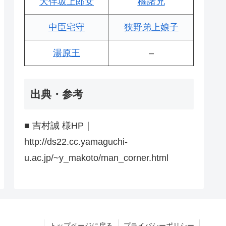
大伴坂上郎女
橘諸兄
中臣宅守
狭野弟上娘子
湯原王
–
出典・参考
■ 吉村誠 様HP｜
http://ds22.cc.yamaguchi-
u.ac.jp/~y_makoto/man_corner.html
トップページに戻る
プライバシーポリシー