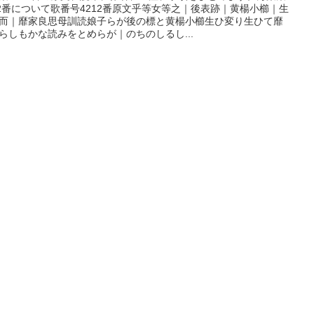
12番について歌番号4212番原文乎等女等之｜後表跡｜黄楊小櫛｜生
而｜靡家良思母訓読娘子らが後の標と黄楊小櫛生ひ変り生ひて靡
らしもかな読みをとめらが｜のちのしるし...