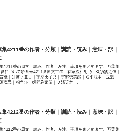
葉集4211番の作者・分類｜訓読・読み｜意味・訳｜
文
集4211番の原文、読み、作者、左注、事項をまとめます。万葉集
11番について歌番号4211番原文古尓｜有家流和射乃｜久須婆之伎｜
言継｜知努乎登古｜宇奈比子乃｜宇都勢美能｜名乎競争｜玉剋｜
須底弖｜相争尓｜嬬問為家留｜Ｄ嬬等之｜...
葉集4212番の作者・分類｜訓読・読み｜意味・訳｜
文
集4212番の原文、読み、作者、左注、事項をまとめます。万葉集