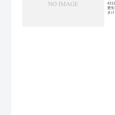
42
更生
きけ