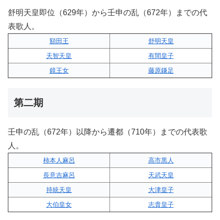
舒明天皇即位（629年）から壬申の乱（672年）までの代
表歌人。
額田王
舒明天皇
天智天皇
有間皇子
鏡王女
藤原鎌足
第二期
壬申の乱（672年）以降から遷都（710年）までの代表歌
人。
柿本人麻呂
高市黒人
長意吉麻呂
天武天皇
持統天皇
大津皇子
大伯皇女
志貴皇子