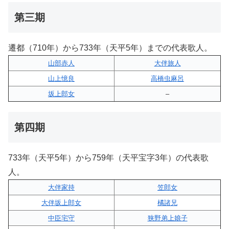
第三期
遷都（710年）から733年（天平5年）までの代表歌人。
山部赤人
大伴旅人
山上憶良
高橋虫麻呂
坂上郎女
–
第四期
733年（天平5年）から759年（天平宝字3年）の代表歌
人。
大伴家持
笠郎女
大伴坂上郎女
橘諸兄
中臣宅守
狭野弟上娘子