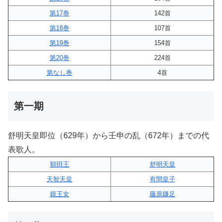
第17巻
142首
第18巻
107首
第19巻
154首
第20巻
224首
第なし巻
4首
第一期
舒明天皇即位（629年）から壬申の乱（672年）までの代
表歌人。
額田王
舒明天皇
天智天皇
有間皇子
鏡王女
藤原鎌足