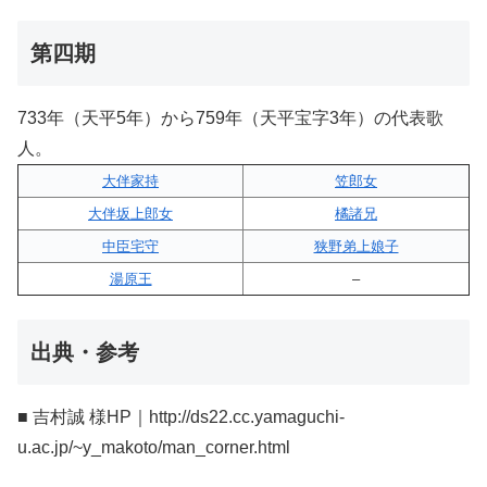
第四期
733年（天平5年）から759年（天平宝字3年）の代表歌
人。
大伴家持
笠郎女
大伴坂上郎女
橘諸兄
中臣宅守
狭野弟上娘子
湯原王
–
出典・参考
■ 吉村誠 様HP｜http://ds22.cc.yamaguchi-
u.ac.jp/~y_makoto/man_corner.html