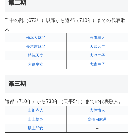
第二期
壬申の乱（672年）以降から遷都（710年）までの代表歌
人。
柿本人麻呂
高市黒人
長意吉麻呂
天武天皇
持統天皇
大津皇子
大伯皇女
志貴皇子
第三期
遷都（710年）から733年（天平5年）までの代表歌人。
山部赤人
大伴旅人
山上憶良
高橋虫麻呂
坂上郎女
–