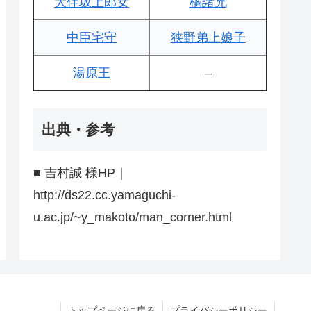
大伴坂上郎女
橘諸兄
中臣宅守
狭野弟上娘子
湯原王
–
出典・参考
■ 吉村誠 様HP｜
http://ds22.cc.yamaguchi-
u.ac.jp/~y_makoto/man_corner.html
トップページに戻る
プライバシーポリシー