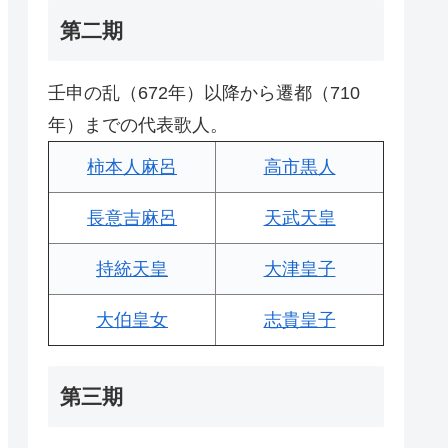
第二期
壬申の乱（672年）以降から遷都（710
年）までの代表歌人。
柿本人麻呂
高市黒人
長意吉麻呂
天武天皇
持統天皇
大津皇子
大伯皇女
志貴皇子
第三期