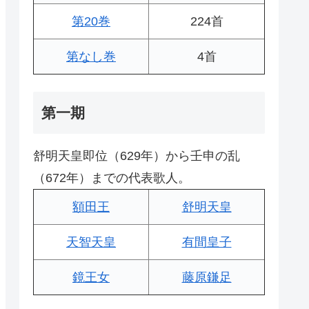
第20巻
224首
第なし巻
4首
第一期
舒明天皇即位（629年）から壬申の乱
（672年）までの代表歌人。
額田王
舒明天皇
天智天皇
有間皇子
鏡王女
藤原鎌足