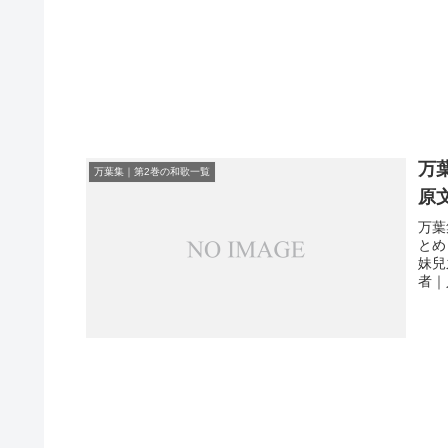
万
万葉集｜第2巻の和歌一覧
原
万葉
とめ
妹兒
者｜