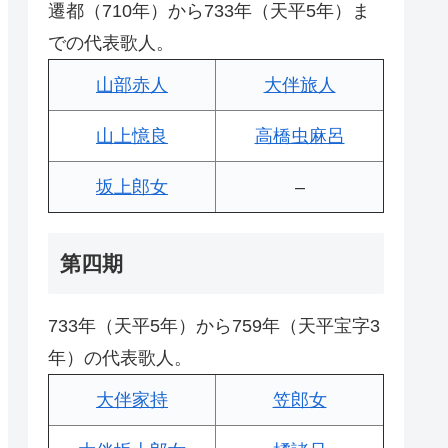
遷都（710年）から733年（天平5年）ま
での代表歌人。
山部赤人
大伴旅人
山上憶良
高橋虫麻呂
坂上郎女
–
第四期
733年（天平5年）から759年（天平宝字3
年）の代表歌人。
大伴家持
笠郎女