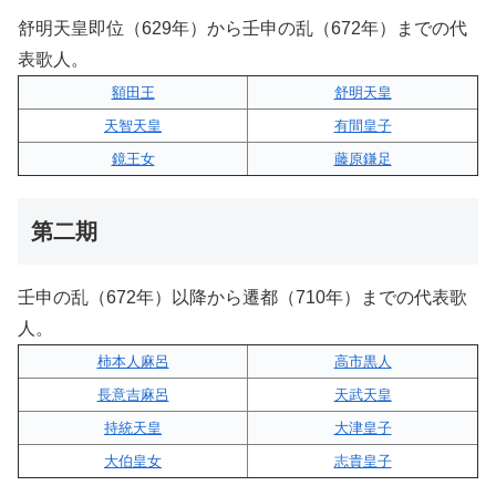
舒明天皇即位（629年）から壬申の乱（672年）までの代
表歌人。
額田王
舒明天皇
天智天皇
有間皇子
鏡王女
藤原鎌足
第二期
壬申の乱（672年）以降から遷都（710年）までの代表歌
人。
柿本人麻呂
高市黒人
長意吉麻呂
天武天皇
持統天皇
大津皇子
大伯皇女
志貴皇子