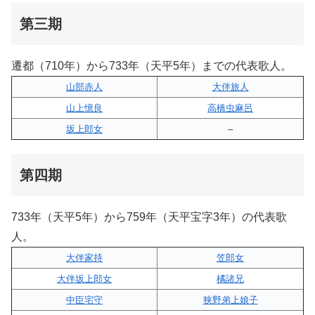
第三期
遷都（710年）から733年（天平5年）までの代表歌人。
山部赤人
大伴旅人
山上憶良
高橋虫麻呂
坂上郎女
–
第四期
733年（天平5年）から759年（天平宝字3年）の代表歌
人。
大伴家持
笠郎女
大伴坂上郎女
橘諸兄
中臣宅守
狭野弟上娘子