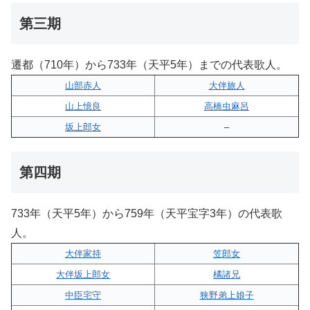
第三期
遷都（710年）から733年（天平5年）までの代表歌人。
山部赤人
大伴旅人
山上憶良
高橋虫麻呂
坂上郎女
–
第四期
733年（天平5年）から759年（天平宝字3年）の代表歌
人。
大伴家持
笠郎女
大伴坂上郎女
橘諸兄
中臣宅守
狭野弟上娘子