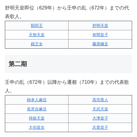
舒明天皇即位（629年）から壬申の乱（672年）までの代
表歌人。
額田王
舒明天皇
天智天皇
有間皇子
鏡王女
藤原鎌足
第二期
壬申の乱（672年）以降から遷都（710年）までの代表歌
人。
柿本人麻呂
高市黒人
長意吉麻呂
天武天皇
持統天皇
大津皇子
大伯皇女
志貴皇子