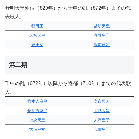
舒明天皇即位（629年）から壬申の乱（672年）までの代
表歌人。
額田王
舒明天皇
天智天皇
有間皇子
鏡王女
藤原鎌足
第二期
壬申の乱（672年）以降から遷都（710年）までの代表歌
人。
柿本人麻呂
高市黒人
長意吉麻呂
天武天皇
持統天皇
大津皇子
大伯皇女
志貴皇子