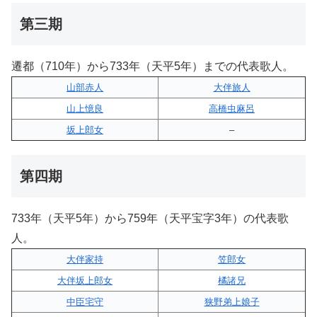
第三期
遷都（710年）から733年（天平5年）までの代表歌人。
山部赤人
大伴旅人
山上憶良
高橋虫麻呂
坂上郎女
–
第四期
733年（天平5年）から759年（天平宝字3年）の代表歌
人。
大伴家持
笠郎女
大伴坂上郎女
橘諸兄
中臣宅守
狭野弟上娘子